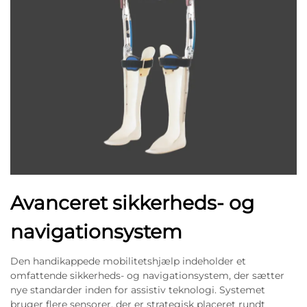
Avanceret sikkerheds- og
navigationsystem
Den handikappede mobilitetshjælp indeholder et
omfattende sikkerheds- og navigationsystem, der sætter
nye standarder inden for assistiv teknologi. Systemet
bruger flere sensorer, der er strategisk placeret rundt