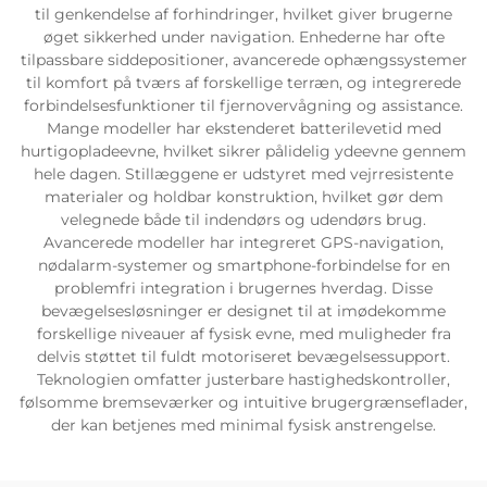
til genkendelse af forhindringer, hvilket giver brugerne
øget sikkerhed under navigation. Enhederne har ofte
tilpassbare siddepositioner, avancerede ophængssystemer
til komfort på tværs af forskellige terræn, og integrerede
forbindelsesfunktioner til fjernovervågning og assistance.
Mange modeller har ekstenderet batterilevetid med
hurtigopladeevne, hvilket sikrer pålidelig ydeevne gennem
hele dagen. Stillæggene er udstyret med vejrresistente
materialer og holdbar konstruktion, hvilket gør dem
velegnede både til indendørs og udendørs brug.
Avancerede modeller har integreret GPS-navigation,
nødalarm-systemer og smartphone-forbindelse for en
problemfri integration i brugernes hverdag. Disse
bevægelsesløsninger er designet til at imødekomme
forskellige niveauer af fysisk evne, med muligheder fra
delvis støttet til fuldt motoriseret bevægelsessupport.
Teknologien omfatter justerbare hastighedskontroller,
følsomme bremseværker og intuitive brugergrænseflader,
der kan betjenes med minimal fysisk anstrengelse.