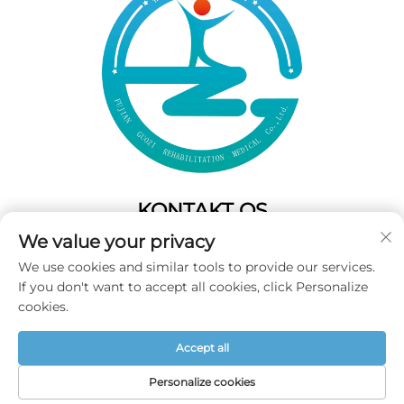
KONTAKT OS
We value your privacy
Add: 50 Gaofeng South Lane,West GateFuzhou,Fujian,Kina
We use cookies and similar tools to provide our services.
Tel:
+86-19859128239
If you don't want to accept all cookies, click Personalize
E-mail:
[email protected]
cookies.
Accept all
Copyright © 2025 Fujian Guozi Rehabilitation Medical Co.,Ltd
Alle rettigheder forbeholdes -
Privatlivspolitik
Personalize cookies