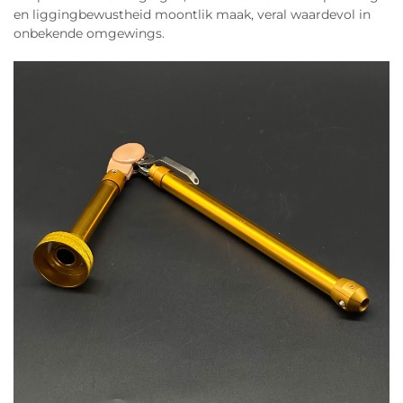
en liggingbewustheid moontlik maak, veral waardevol in
onbekende omgewings.