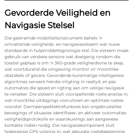
Gevorderde Veiligheid en
Navigasie Stelsel
Die gestremde mobiliteitsinstrument behels 'n
omvattende veiligheids- en navigasiesisteem wat nuwe
standaarde in hulpmiddeltegnologie stel. Die sisteem maak
gebruik van verskeie sensore wat doelgerig rondom die
toestel geplaas is om 'n 360-grade veiligheidsone te skep,
wat voortdurend die omgewing monitor vir moontlike
obstakels of gevare. Gevorderde kunsmatige intelligensie
algoritmes verwerk hierdie inligting in realtyd, en pas
outomaties die spoed en rigting aan om veilige navigasie
te verseker. Die sisteem sluit voorspellende roete-analise in,
wat moontlike uitdagings vooruitsien en optimale roetes
voorstel. Darmperspektektiefunksies kan ongebruikelike
bewegings of situasies identifiseer, en aktiveer outomaties
veiligheidsprotokolle en waarskuwings aan aangewese
kontakte indien nodig. Die navigasiekomponent sluit
hoëpresisie GPS-volging in, wat akkurate roetebeplanning