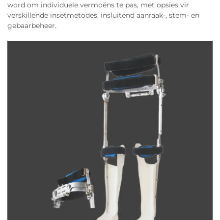
word om individuele vermoëns te pas, met opsies vir
verskillende insetmetodes, insluitend aanraak-, stem- en
gebaarbeheer.