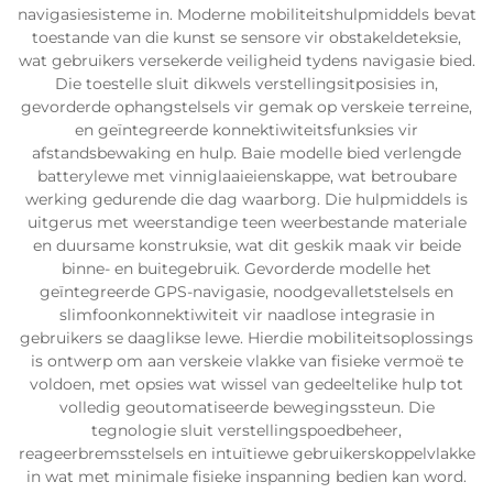
navigasiesisteme in. Moderne mobiliteitshulpmiddels bevat
toestande van die kunst se sensore vir obstakeldeteksie,
wat gebruikers versekerde veiligheid tydens navigasie bied.
Die toestelle sluit dikwels verstellingsitposisies in,
gevorderde ophangstelsels vir gemak op verskeie terreine,
en geïntegreerde konnektiwiteitsfunksies vir
afstandsbewaking en hulp. Baie modelle bied verlengde
batterylewe met vinniglaaieienskappe, wat betroubare
werking gedurende die dag waarborg. Die hulpmiddels is
uitgerus met weerstandige teen weerbestande materiale
en duursame konstruksie, wat dit geskik maak vir beide
binne- en buitegebruik. Gevorderde modelle het
geïntegreerde GPS-navigasie, noodgevalletstelsels en
slimfoonkonnektiwiteit vir naadlose integrasie in
gebruikers se daaglikse lewe. Hierdie mobiliteitsoplossings
is ontwerp om aan verskeie vlakke van fisieke vermoë te
voldoen, met opsies wat wissel van gedeeltelike hulp tot
volledig geoutomatiseerde bewegingssteun. Die
tegnologie sluit verstellingspoedbeheer,
reageerbremsstelsels en intuïtiewe gebruikerskoppelvlakke
in wat met minimale fisieke inspanning bedien kan word.