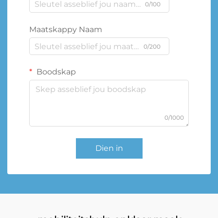
0/100
Maatskappy Naam
0/200
Boodskap
0/1000
Dien in