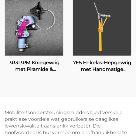
3R313PM Kniegewrig
7E5 Enkelas-Hepgewrig
met Piramide &
met Handmatige
Handmatige Sluiting
Sluiting
Mobiliteitsondersteuningsmiddels bied verskeie
praktiese voordele wat gebruikers se daaglikse
lewenskwaliteit aansienlik verbeter. Die
hoofvoordeel is hul vermoë om onafhanklikheid te