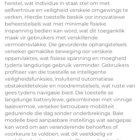
herstel, wat individue in staat stel om met
selfvertroue en veiligheid verskeie omgewings te
verken. Hierdie toestelle beskik oor innovatiewe
beheerstelsels wat met minimale fisieke
inspanning bedien kan word, wat dit toeganklik
maak vir gebruikers met verskillende
vermoënsvlakke. Die gevorderde ophangstelsels
verseker gemaklike beweging oor verskeie
oppervlaktes, wat fisiese spanning en moegheid
tydens langdurige gebruik verminder. Gebruikers
profiteer van die toestelle se intelligente
veiligheidsfunksies, insluitend outomatiese
obstakeldeteksie en noodremstelsels, wat ruste van
gees tydens navigasie bied. Die toestelle se
langdurige batterylewe, gekombineer met vinnige
laaievermoë, verseker betroubare mobiliteit
gedurende die dag sonder onderbrekings. Baie
modelle bied aanpasbare instellings wat aangepas
kan word om aan veranderende behoeftes of
voorkeure te voldoen, wat dit veeldoelig vir