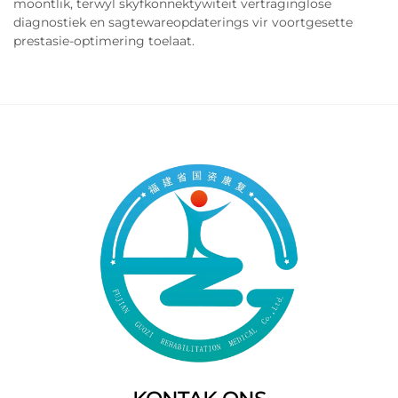
moontlik, terwyl skyfkonnektywiteit vertraginglose
diagnostiek en sagtewareopdaterings vir voortgesette
prestasie-optimering toelaat.