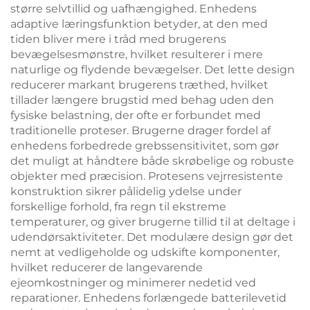
større selvtillid og uafhængighed. Enhedens
adaptive læringsfunktion betyder, at den med
tiden bliver mere i tråd med brugerens
bevægelsesmønstre, hvilket resulterer i mere
naturlige og flydende bevægelser. Det lette design
reducerer markant brugerens træthed, hvilket
tillader længere brugstid med behag uden den
fysiske belastning, der ofte er forbundet med
traditionelle proteser. Brugerne drager fordel af
enhedens forbedrede grebssensitivitet, som gør
det muligt at håndtere både skrøbelige og robuste
objekter med præcision. Protesens vejrresistente
konstruktion sikrer pålidelig ydelse under
forskellige forhold, fra regn til ekstreme
temperaturer, og giver brugerne tillid til at deltage i
udendørsaktiviteter. Det modulære design gør det
nemt at vedligeholde og udskifte komponenter,
hvilket reducerer de langevarende
ejeomkostninger og minimerer nedetid ved
reparationer. Enhedens forlængede batterilevetid