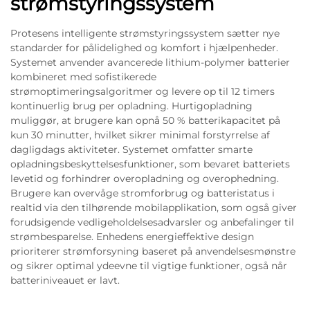
strømstyringssystem
Protesens intelligente strømstyringssystem sætter nye
standarder for pålidelighed og komfort i hjælpenheder.
Systemet anvender avancerede lithium-polymer batterier
kombineret med sofistikerede
strømoptimeringsalgoritmer og levere op til 12 timers
kontinuerlig brug per opladning. Hurtigopladning
muliggør, at brugere kan opnå 50 % batterikapacitet på
kun 30 minutter, hvilket sikrer minimal forstyrrelse af
dagligdags aktiviteter. Systemet omfatter smarte
opladningsbeskyttelsesfunktioner, som bevaret batteriets
levetid og forhindrer overopladning og overophedning.
Brugere kan overvåge stromforbrug og batteristatus i
realtid via den tilhørende mobilapplikation, som også giver
forudsigende vedligeholdelsesadvarsler og anbefalinger til
strømbesparelse. Enhedens energieffektive design
prioriterer strømforsyning baseret på anvendelsesmønstre
og sikrer optimal ydeevne til vigtige funktioner, også når
batteriniveauet er lavt.