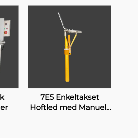
k
7E5 Enkeltakset
er
Hoftled med Manuelt
Lås