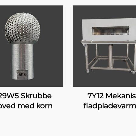
29W5 Skrubbe
7Y12 Mekanis
oved med korn
fladpladevarm