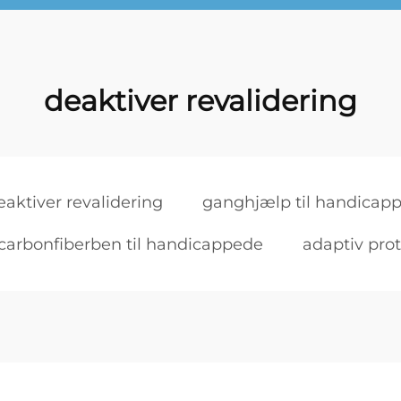
deaktiver revalidering
eaktiver revalidering
ganghjælp til handicap
carbonfiberben til handicappede
adaptiv pro