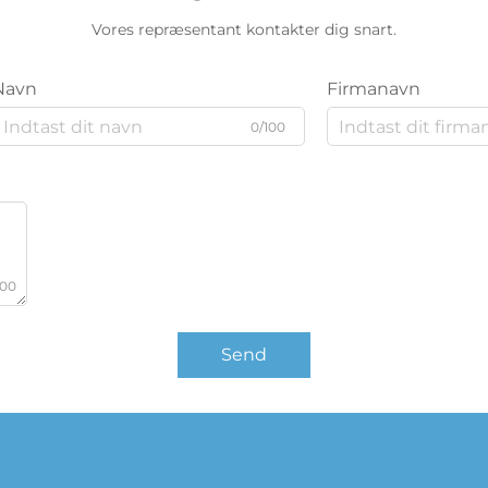
Vores repræsentant kontakter dig snart.
Navn
Firmanavn
0/100
000
Send