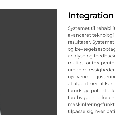
Integration
Systemet til rehabi
avanceret teknologi 
resultater. Systemet
og bevægelsesoptage
analyse og feedback
muligt for terapeuter
uregelmæssigheder 
nødvendige justerin
af algoritmer til ku
forudsige potentiell
forebyggende forans
maskinlæringsfunkti
tilpasse sig hver pa