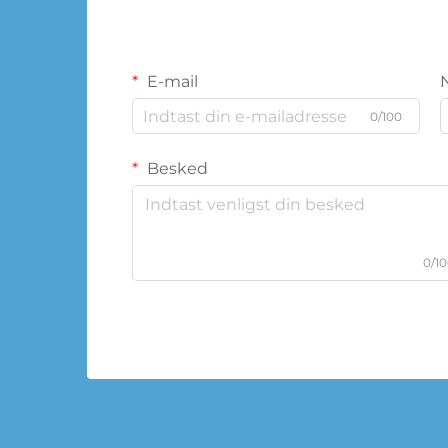
E-mail
0/100
Besked
0/1