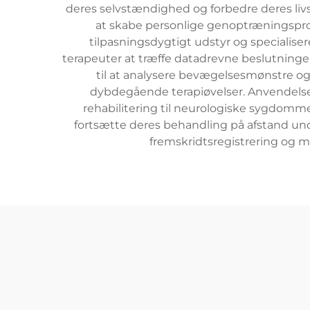
deres selvstændighed og forbedre deres livs
at skabe personlige genoptræningspr
tilpasningsdygtigt udstyr og specialiser
terapeuter at træffe datadrevne beslutning
til at analysere bevægelsesmønstre og
dybdegående terapiøvelser. Anvendelse
rehabilitering til neurologiske sygdomme.
fortsætte deres behandling på afstand unde
fremskridtsregistrering og 