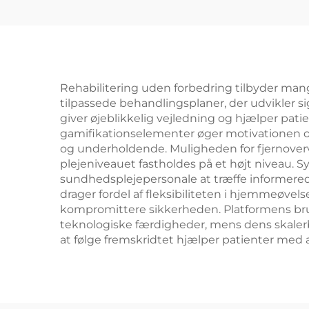
Rehabilitering uden forbedring tilbyder mang
tilpassede behandlingsplaner, der udvikler s
giver øjeblikkelig vejledning og hjælper pat
gamifikationselementer øger motivationen og
og underholdende. Muligheden for fjernoverv
plejeniveauet fastholdes på et højt niveau.
sundhedsplejepersonale at træffe informerede
drager fordel af fleksibiliteten i hjemmeøve
kompromittere sikkerheden. Platformens bruge
teknologiske færdigheder, mens dens skalerba
at følge fremskridtet hjælper patienter med a