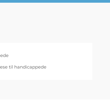
pede
tese til handicappede