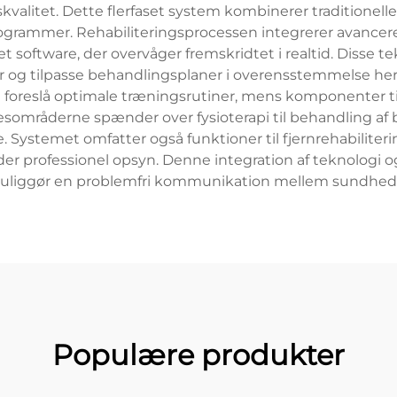
kvalitet. Dette flerfaset system kombinerer traditionel
ogrammer. Rehabiliteringsprocessen integrerer avance
et software, der overvåger fremskridtet i realtid. Disse t
er og tilpasse behandlingsplaner i overensstemmelse he
 foreslå optimale træningsrutiner, mens komponenter til 
sområderne spænder over fysioterapi til behandling af
 Systemet omfatter også funktioner til fjernrehabiliterin
r professionel opsyn. Denne integration af teknologi og
muliggør en problemfri kommunikation mellem sundheds
Populære produkter