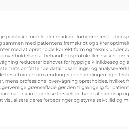
e praktiske fordele, der markant forbedrer restitutionsp
ig sammen med patientens fremskridt og sikrer optimale 
ienter med at opretholde korrekt form og teknik under øv
 overholdelsen af behandlingsprotokoller, hvilket gør
ågning reducerer behovet for hyppige klinikbesøg og sp
 Systemets omfattende dataindsamlings- og analyseværktø
 beslutninger om ændringer i behandlingen og effektivt
lser, mens professionel overvågning opretholdes, hvilke
rvenlige grænseflade gør den tilgængelig for patienter 
re natur kan tilgodese forskellige typer af handicap og 
t visualisere deres forbedringer og styrke selvtillid og 