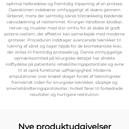
optimal helbredelse og fremtidig tilpasning af en protese.
Operationen indebærer omhyggeligt at skære gennem
lårbenet, mens der samtidig sikres tilstrækkelig blødende
vævsdækning af restlemmet. Kirurger håndterer blodkar,
nerver og muskler med stor omhu for at skabe et godt
polstre restlem, der effektivt kan samarbejde med moderne
proteser. Proceduren inddrager avancerede teknikker til
lukning af såret og tager højde for de biomekaniske krav,
der stilles til fremtidig protesebrug. Denne omhyggelige
opmærksomhed på kirurgiske detaljer har direkte
indflydelse på patientens rehabiliteringspotentiale og evne
til at opnå funktional uafhængighed. Moderne
amputationer over knæet drager fordel af teknologiske
fremskridt inden for kirurgiske teknikker, sårpleje og
smertehåndteringsprotokoller, hvilket fører til forbedrede
resultater og hurtigere restitution.
Nye produktudgivelser