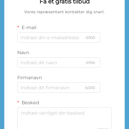
Få et gratis tilbud
Vores repræsentant kontakter dig snart.
E-mail
0/100
Navn
0/100
Firmanavn
0/200
Besked