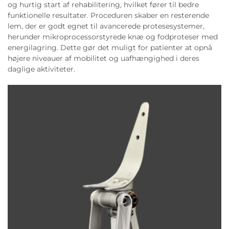
og hurtig start af rehabilitering, hvilket fører til bedre
funktionelle resultater. Proceduren skaber en resterende
lem, der er godt egnet til avancerede protesesystemer,
herunder mikroprocessorstyrede knæ og fodproteser med
energilagring. Dette gør det muligt for patienter at opnå
højere niveauer af mobilitet og uafhængighed i deres
daglige aktiviteter.