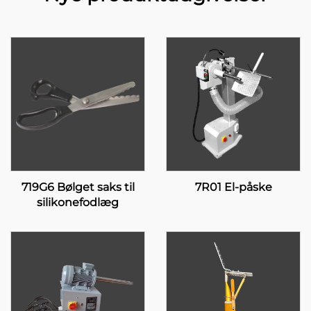
719G6 Bølget saks til
7R01 El-påske
silikonefodlæg