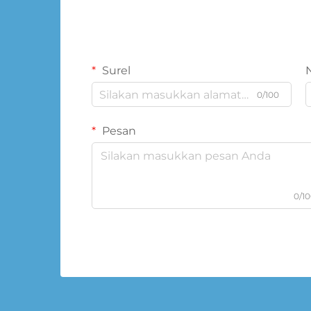
Surel
0/100
Pesan
0/1