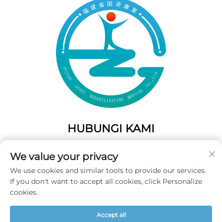
HUBUNGI KAMI
Add: 50 Gaofeng South Lane, Pintu Barat Fuzhou, Fujian,
We value your privacy
Tiongkok
We use cookies and similar tools to provide our services.
Telp:
+86-19859128239
If you don't want to accept all cookies, click Personalize
E-Mail:
[email protected]
cookies.
Accept all