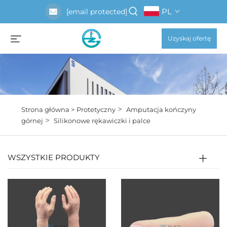
PL
[email protected]
Uzyskaj ofertę
>
Strona główna >
Protetyczny
Amputacja kończyny
>
górnej
Silikonowe rękawiczki i palce
WSZYSTKIE PRODUKTY