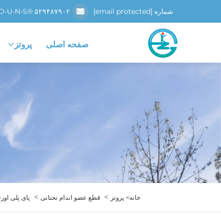
شماره D-U-N-S® ۵۲۹۴۸۷۹۰۲
[email protected]
صفحه اصلی
پروتز
>
>
خانه>
پروتز
قطع عضو اندام تحتانی
پای پلی اورت