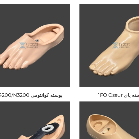
 پای 1FO Ossur
پوسته کوانتومی N4200/N3200