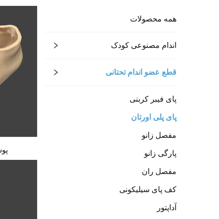
همه محصولات
اندام مصنوعی کودک
قطع عضو اندام تحتانی
پای فیبر کربنی
پای پلی اورتان
مفصل زانو
پوسته
پارگی زانو
مفصل ران
کف پای سیلیکونی
آداپتور