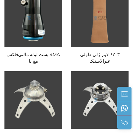
۶۲۰۳ لاینر ژلی طولی
4MA بست لوله مالتی‌فلکس
غیرالاستیک
مچ پا