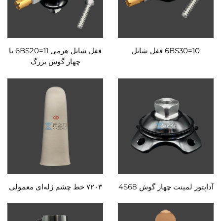
6BS30=10 قفل شاتل
قفل شاتل هرمی 6BS20=11 با
چهار گوش بزرگ
آداپتور لمینت چهار گوش 4S68
۷۲۰۳ خط چشم ژله‌ای معمولی