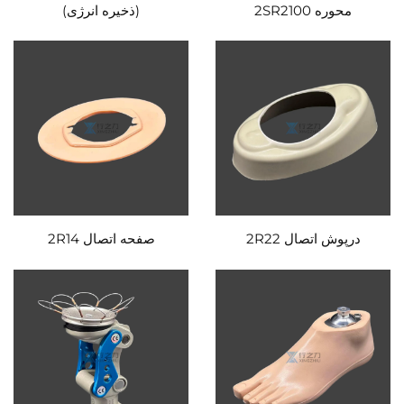
محوره 2SR2100
(ذخیره انرژی)
درپوش اتصال 2R22
صفحه اتصال 2R14