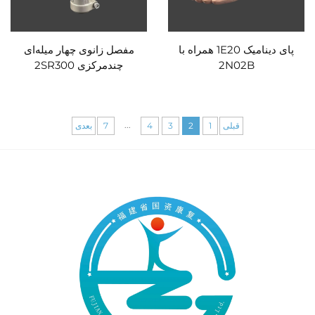
پای دینامیک 1E20 همراه با
مفصل زانوی چهار میله‌ای
2N02B
چندمرکزی 2SR300
...
قبلی
1
2
3
4
7
بعدی