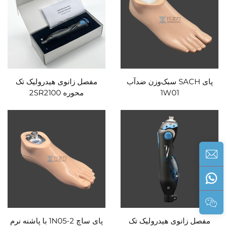
پای SACH سبک‌وزن ضدآب
مفصل زانوی هیدرولیک تک
1W01
محوره 2SR2100
مفصل زانوی هیدرولیک تک
پای ساچ 1N05-2 با پاشنه نرم