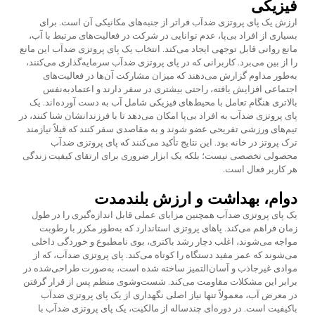
فیزیکی
ارزش یک پاى پروتزی ضدآب فراتر از جنبه‌های مکانیکی آن است. برای
بسیاری از افراد بی‌پا، عدم توانایی در شرکت در فعالیت‌های مرتبط با آب،
مانع روانی قابل توجهی ایجاد می‌کند. انتخاب یک پای پروتزی ضدآب این مانع
را از بین می‌برد. کاربرانی که در پای پروتزی ضدآب سرمایه‌گذاری می‌کنند،
به‌طور مداوم گزارش می‌دهند که میزان مشارکت آن‌ها در فعالیت‌های
اجتماعی افزایش یافته، راحتی بیشتری در سفر دارند و اعتمادبه‌نفس
بالاتری هنگام تعامل با محیط‌های فیزیکی شامل آب به دست آورده‌اند. یک
پای پروتزی ضدآب به افراد بی‌پا امکان می‌دهد تا با فرزندانشان شنا کنند، در
تیم‌های ورزشی تفریحی عضو شوند و به مقاصدی سفر کنند که قبلاً نیازمند
ترک پروتز در خانه بود. این نتایج تأکید می‌کنند که پای پروتزی ضدآب
محصولی تخصصی نیست؛ بلکه یک ابزار ضروری برای ارتقای کیفیت زندگی
هر کاربر فعال است.
دوام، بهداشت و ارزش بلندمدت
یک پاى پروتزی ضدآب همچنین مزایای عملی قابل اندازه‌گیری را در طول
زمان فراهم می‌کند. پاهای پروتزی استاندارد که به‌طور مکرر با رطوبت
مواجه می‌شوند، اغلب دچار رشد باکتری، بوی نامطبوع و خوردگی داخلی
می‌شوند که عمر مفید دستگاه را کوتاه می‌کند. پای پروتزی ضدآب، که از
موادی غیرجاذب و آسان‌التمیز ساخته شده است، به‌صورت طراحی‌شده در
برابر این مشکلات مقاومت می‌کند. شست‌وشوی منظم پس از قرار گرفتن
در معرض آب، معمولاً تنها نیاز اصلی نگهداری از یک پای پروتزی ضدآب
باکیفیت است. در دوره‌ای چندساله از مالکیت، یک پای پروتزی ضدآب با