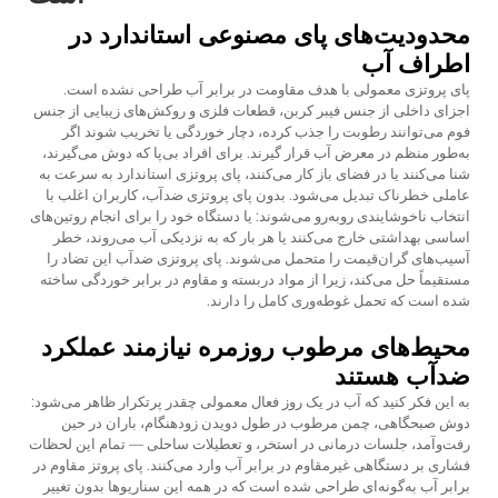
محدودیت‌های پای مصنوعی استاندارد در
اطراف آب
پاى پروتزی معمولی با هدف مقاومت در برابر آب طراحى نشده است.
اجزای داخلی از جنس فیبر کربن، قطعات فلزی و روکش‌های زیبایی از جنس
فوم می‌توانند رطوبت را جذب کرده، دچار خوردگی یا تخریب شوند اگر
به‌طور منظم در معرض آب قرار گیرند. برای افراد بی‌پا که دوش می‌گیرند،
شنا می‌کنند یا در فضای باز کار می‌کنند، پای پروتزی استاندارد به سرعت به
عاملی خطرناک تبدیل می‌شود. بدون پای پروتزی ضدآب، کاربران اغلب با
انتخاب ناخوشایندی روبه‌رو می‌شوند: یا دستگاه خود را برای انجام روتین‌های
اساسی بهداشتی خارج می‌کنند یا هر بار که به نزدیکی آب می‌روند، خطر
آسیب‌های گران‌قیمت را متحمل می‌شوند. پای پروتزی ضدآب این تضاد را
مستقیماً حل می‌کند، زیرا از مواد دربسته و مقاوم در برابر خوردگی ساخته
شده است که تحمل غوطه‌وری کامل را دارند.
محیط‌های مرطوب روزمره نیازمند عملکرد
ضدآب هستند
به این فکر کنید که آب در یک روز فعال معمولی چقدر پرتکرار ظاهر می‌شود:
دوش صبحگاهی، چمن مرطوب در طول دویدن زودهنگام، باران در حین
رفت‌وآمد، جلسات درمانی در استخر، و تعطیلات ساحلی — تمام این لحظات
فشاری بر دستگاهی غیرمقاوم در برابر آب وارد می‌کنند. پای پروتز مقاوم در
برابر آب به‌گونه‌ای طراحی شده است که در همه این سناریوها بدون تغییر