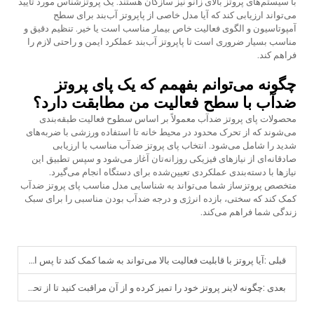
با سیستم‌های پروتز بالای زانو نیز سازگان هستند. یک پروتزشناس مورد تأیید
می‌تواند ارزیابی کند که آیا مدل خاصی از پاپروتز آب‌بند برای سطح
آمپوتاسیون و الگوی فعالیت خاص بیمار مناسب است یا خیر. تنظیم دقیق و
مناسب بسیار ضروری است تا پاپروتز آب‌بند عملکرد ایمن و راحتی لازم را
فراهم کند.
چگونه می‌توانم بفهمم که یک پاى پروتز
ضدآب با سطح فعالیت من مطابقت دارد؟
محصولات پای پروتز ضدآب معمولاً بر اساس سطوح فعالیت طبقه‌بندی
می‌شوند که از تحرک محدود در محیط خانه تا استفاده ورزشی با ضربه‌های
شدید را شامل می‌شود. انتخاب پای پروتز ضدآب مناسب با ارزیابی
صادقانه‌ای از نیازهای فیزیکی روزانه‌تان آغاز می‌شود و سپس تطبیق این
نیازها با دسته‌بندی عملکردی تعیین‌شده برای دستگاه انجام می‌گیرد.
متخصص پروتزساز شما می‌تواند به شناسایی مدل مناسب پای پروتز ضدآب
کمک کند که سختی، بازده انرژی و درجه ضدآب بودن مناسبی را برای سبک
زندگی شما فراهم می‌کند.
قبلی :
آیا پروتز با قابلیت فعالیت بالا می‌تواند به شما کمک کند تا پس از از دست دادن عضو، دوباره دویدن را کشف کنید؟
بعدی :
چگونه لاینر پروتز خود را تمیز کرده و از آن مراقبت کنید تا از تحریک پوست جلوگیری شود؟