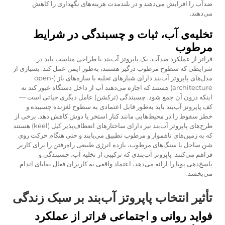
ضدآب را افزایش مى‌دهند و در بلندمدت هزینه‌هاى نگهدارى را کاهش
مى‌دهند.
تخلیه‌ى آب، ثبات و چسبندگى در شرایط
مرطوب
فراتر از عملکرد ضدآب، یک پاپروتز آب‌بند با طراحی مناسب باید در
شرایطی که سطوح مرطوب درگیر هستند، به‌طور ایمن عمل کند. بسیاری از
مدل‌های پاپروتز آب‌بند دارای شیارهای تخلیه یا سازه‌های باز (open-
architecture) هستند که اجازه می‌دهند آب از داخل دستگاه عبور کند نه
اینکه درون آن جمع شود. چسبندگی (ترکشن) عامل دیگری حیاتی است —
کف پاپروتز آب‌بند باید به‌طور قابل اعتمادی به سطوح لغزنده چسبیده و
خطر سقوط را در محیط‌هایی مانند کنار استخر یا دوش کاهش دهد. برخی از
طرح‌های پاپروتز آب‌بند نیز دارای ساختارهای انعطاف‌پذیر کیل (keel) هستند
که به زمین‌های ناهموار و مرطوب تطبیق می‌یابند و حتی هنگام حرکت روی
شن ساحل یا سنگ‌های مرطوب، بازده انرژی طبیعی راه‌رفتن را برای کاربر
فراهم می‌کنند. پاپروتز آب‌بندی که ترکیبی از تخلیه آب، چسبندگی و
پاسخ‌دهی پویا را ارائه می‌دهد، اعتماد واقعی به کاربران فعال بقایای اندام
می‌بخشد.
تأثیر انتخاب پاپروتز آب‌بند بر سبک زندگی
فواید روانی و اجتماعی فراتر از عملکرد