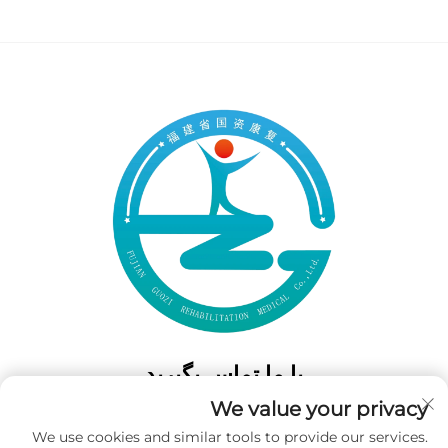
با ما تماس بگیرید
We value your privacy
Add: 50 Gaofeng South Lane، West GateFuzhou، Fujian، چین
We use cookies and similar tools to provide our services.
تلفن:
+86-19859128239