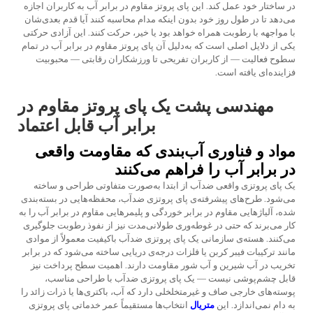
در ساختار خود عمل کند. این پای پروتز مقاوم در برابر آب به کاربران اجازه
می‌دهد تا در طول روز خود بدون اینکه مدام محاسبه کنند آیا قدم بعدی‌شان
با مواجهه با رطوبت همراه خواهد بود یا خیر، حرکت کنند. این آزادی حرکتی
یکی از دلایل اصلی است که به‌دلیل آن پای پروتز مقاوم در برابر آب در تمام
سطوح فعالیت — از کاربران تفریحی تا ورزشکاران رقابتی — محبوبیت
فزاینده‌ای یافته است.
مهندسی پشت یک پای پروتز مقاوم در
برابر آب قابل اعتماد
مواد و فناوری آب‌بندی که مقاومت واقعی
در برابر آب را فراهم می‌کنند
یک پاى پروتزى واقعى ضدآب از ابتدا به‌صورت متفاوتی طراحى و ساخته
مى‌شود. طرح‌هاى پیشرفته‌ى پای پروتزى ضدآب، محفظه‌هایی در بسته‌بندی
شده، آلیاژهایی مقاوم در برابر خوردگی و پلیمرهایی مقاوم در برابر آب را به
کار مى‌برند که حتى در غوطه‌ورى طولانى‌مدت نیز از نفوذ رطوبت جلوگیرى
مى‌کنند. هسته‌ى سازمانى یک پای پروتزى ضدآب باکیفیت معمولاً از موادی
مانند ترکیبات فیبر کربن یا فلزات درجه‌ى دریایى ساخته مى‌شود که در برابر
تخریب در آب شیرین و آب شور مقاومت دارند. اهمیت سطح پرداخت نیز
قابل چشم‌پوشى نیست — یک پای پروتزى ضدآب با طراحى مناسب،
پوسته‌های خارجى صاف و غیرمتخلخلى دارد که آب، باکترى‌ها یا ذرات زائد را
به دام نمى‌اندازد. این
متریال
انتخاب‌ها مستقیماً عمر خدماتى پای پروتزى