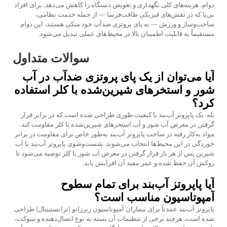
دوام، هزینه‌های کلی نگهداری و تعویض دستگاه را کاهش می‌دهد. برای افراد
بی‌پا که در نقش‌های فیزیکی طاقت‌فرسا — از جمله خدمت نظامی،
ساخت‌وساز و ورزش — به پای پروتزی ضدآب خود متکی هستند، این دوام
مستقیماً به قابلیت اطمینان بالا در محیط‌های عملی تبدیل می‌شود.
سوالات متداول
آیا می‌توان از یک پای پروتزی ضدآب در آب
شور و استخرهای شیرین‌شده با کلر استفاده
کرد؟
بله. یک پاپروتز آب‌بند با کیفیت طوری طراحی شده است که در برابر قرار
گرفتن در معرض آب شور و آب استخرهای شیرین‌شده با کلر مقاومت کند.
مواد به‌کار رفته در ساخت پاپروتز آب‌بند به‌طور خاص برای مقاومت در برابر
خوردگی در این محیط‌ها انتخاب می‌شوند. شست‌وشوی پاپروتز آب‌بند با آب
شیرین پس از هر بار قرار گرفتن در معرض آب شور یا کلر توصیه می‌شود تا
روکش آن حفظ شده و عمر مفید آن افزایش یابد.
آیا پاپروتز آب‌بند برای تمام سطوح
آمپوتاسیون مناسب است؟
پاپروتز آب‌بند عمدتاً برای بیماران آمپوتاسیون زیرزانو (ترانستیبیال) طراحی
شده است، هرچند برخی از تنظیمات آن بسته به نوع اتصال‌دهنده و سوکت،