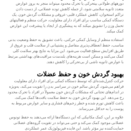
دورههای طولانی بیتحرکی یا تحرک محدود میتواند منجر به بروز عوارض
متعدد ثانویه سلامتی شود، از جمله کاهش توده عضلانی، از دست دادن
تراکم استخوان، کاهش عملکرد قلبی-عروقی و مشکلات گردش خون. یک
دستگاه کمکی مناسب برای افراد دارای معلولیت، حرکت منظم و فعالیتهای
تحمل وزن را تشویق میکند که به پیشگیری از ایجاد یا پیشرفت این عوارض
کمک میکند.
استفاده منظم از وسایل کمکی حرکتی، باعث تشویق به حفظ وضعیت بدنی
مناسب، حفظ انعطاف‌پذیری مفاصل و پشتیبانی از سلامت قلب و عروق از
طریق افزایش سطح فعالیت می‌شود. این مزایا به نتایج بهتر سلامت کلی
کمک می‌کنند و ممکن است هزینه‌های بلندمدت مراقبت‌های بهداشتی مرتبط
با عوارض ثانویه ناشی از بی‌تحرکی را کاهش دهند.
بهبود گردش خون و حفظ عضلات
حرکت کنترل‌شده‌ای که توسط دستگاه کمکی برای افراد دارای معلولیت
فراهم می‌شود، گردش سالم خون در سراسر بدن را تقویت می‌کند، به‌ویژه
در اندام‌های تحتانی که مشکلات گردش خون معمولاً در افراد با تحرک محدود
رخ می‌دهد. این بهبود گردش خون به حفظ سلامت بافت‌ها کمک می‌کند،
باعث کاهش تورم شده و خطر زخم‌های فشاری و سایر عوارض مربوط به
پوست را به حداقل می‌رساند.
علاوه بر این، کمک مکانیکی که این دستگاه‌ها ارائه می‌دهند به حفظ تونوس
عضلانی موجود کمک می‌کند و حتی می‌تواند در تقویت گروه‌های عضلانی
حمایت‌کننده نیز مؤثر باشد. این فایده فیزیولوژیک عمر عملکردی