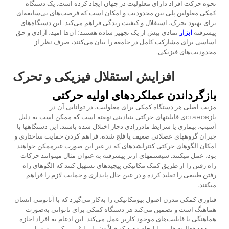
نحوه حرکت افراد دارای معلولیت در جهان ایجاد کرده است. یک
دستگاه
کمکی معلولین
پلی بین محدودیت و امکان است که فرصت‌های بی‌سابقه‌ای
برای بهبود تحرک، استقلال و کیفیت زندگی فراهم می‌کند. این دستگاه‌های
پیشرفته
ابزار
نمادی بیش از یک تجهیز ساده هستند؛ آن‌ها امید، آزادی و حق
اساسی برای مشارکت کامل در جامعه را بیان می‌کنند، صرف نظر از
محدودیت‌های فیزیکی.
افزایش استقلال فیزیکی و تحرک
بازگرداندن عملکردهای اولیه حرکتی
مزیت اصلی هر دستگاه کمکی برای معلولیت، در توانایی آن در
بازстановی قابلیتهای حرکتی بنیادینی نهفته است که ممکن است به دلیل
آسیب، بیماری یا شرایط مادرزادی دچار اختلال شده باشند. این دستگاهها با
جبران گروههای عضلانی ضعیف یا فلج شده، فراهم کردن حمایت ساختاری و
امکان الگوهای حرکتی کنترلشدهای که در غیر این صورت غیرممکن خواهند
بود، عمل میکنند. سیستمهای ارتز پیشرفته به عنوان مثال میتوانند حرکات
راه رفتن را از طریق کمک مکانیکی پیچیدهای تسهیل کنند که الگوهای راه
رفتن طبیعی را تقلید کرده و در عین حال پایداری و حمایت لازم را فراهم
میکنند.
فناوری کمکی مدرن اصول بیومکانیکی را به‌کار می‌گیرد که با آناتومی انسان
هماهنگ است و تضمین می‌کند هر دستگاه کمکی برای ناتوانی به‌صورت
هماهنگی با قابلیت‌های موجود کاربر عمل می‌کند. این ادغام به افراد اجازه
می‌دهد فعالیت‌هایی را انجام دهند که قبلاً دشوار یا غیرممکن بودند، از