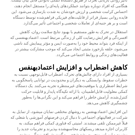
تأثیر روانی بازیابی تحرک از طریق دستگاه کمکی ناتوانی قابل بیان نیست.
هنگامی که افراد دوباره بتوانند عملکردهای پایه‌ای را مستقل انجام دهند،
احساس کرامت شخصی و ارزش خودشان به شدت بازسازی می‌شود. این
فایده روانی بسیار فراتر از قابلیت‌های فیزیکی فراهم‌شده توسط دستگاه
است و بر هر جنبه‌ای از تعاملات شخصی و اجتماعی تأثیر می‌گذارد.
استقلال در تحرک به طور مستقیم با بهبود نتایج سلامت روان، کاهش
افسردگی و افزایش رضایت کلی از زندگی مرتبط است. اعتمادبهنفسی که
از اینکه فرد بتواند محیط خود را به‌صورت ایمن و مؤثر پیمایش کند ناشی
می‌شود، حلقه بازخورد مثبتی ایجاد می‌کند که موجب مشارکت بیشتر در
فعالیت‌های زندگی و روابط اجتماعی می‌گردد.
کاهش اضطراب و افزایش اعتمادبهنفس
بسیاری از افراد دارای چالش‌های تحرک، اضطراب قابل‌توجهی نسبت به
خطرات سقوط، وابستگی به دیگران و محدودیت در توانایی پاسخگویی به
شرایط اضطراری یا موقعیت‌های غیرمنتظره تجربه می‌کنند. یک دستگاه
کمکی معلولیت قابل‌اطمینان، با ارائه تکیه‌گاه پایدار و قابلیت حرکت
کنترل‌شده، آرامش خاطر را فراهم می‌کند و این نگرانی‌ها را به‌طور
چشمگیری کاهش می‌دهد.
این افزایش اعتمادبهنفس به روشهای مختلفی نمایان میشود، از تمایل به
شرکت در فعالیتهای اجتماعی تا دنبال کردن فرصتهای آموزشی یا شغلی که
قبلاً غیرممکن تلقی میشدند. امنیتی که فناوری کمکی فراهم میکند، به
کاربران اجازه میدهد ریسکهای محاسبهشده بپذیرند و تجربیات جدید را
بپذیرند و این امر منجر به رشد شخصی و گسترش افق زندگی میشود.