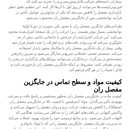
بیماران دامنه‌های حرکتی قابل‌پیش‌بینی‌تری را تجربه می‌کنند که
فیزیوتراپیست‌ها می‌توانند از روز اول با آن‌ها کار کنند. این تنظیم دقیق خطر
ناپایداری مفصل را کاهش می‌دهد که یکی از شایع‌ترین عوامل تأخیر در
فرآیند توانبخشی پس از جایگزینی مفصل ران محسوب می‌شود.
طراحی‌های جایگزین مفصل ران با محور تکی به‌ویژه در دورهٔ اولیهٔ
توانبخشی بسیار مؤثر هستند، زیرا حرکت را در یک صفحهٔ کنترل‌شده محدود
می‌کنند. این حرکت کنترل‌شده از چرخش یا جابجایی جانبی بیش از حد
جلوگیری می‌کند که می‌تواند بافت‌های نرم اطراف را تحت فشار قرار دهد.
وقتی بیمار از یک جایگزین مفصل ران با مکانیک محور پایدار استفاده
می‌کند، سیستم عصبی-عضلانی سریع‌تر سازگار می‌شود و تمرین راه‌رفتن
نتیجه‌بخش‌تر می‌گردد. درمانگران می‌توانند پروتکل‌های بارگذاری تدریجی را
زودتر معرفی کنند، مشروط بر اینکه جایگزین مفصل ران بازخوردی ثابت و
قابل اعتماد را در هر گام فراهم کند.
کیفیت مواد و سطح تماس در جایگزین
مفصل ران
کیفیت ماده در جایگزینی مفصل ران به‌طور مستقیم بر پاسخ بافت و سرعت
بهبودی تأثیر می‌گذارد. مواد اینترفیس با کیفیت بالا در جایگزینی مفصل ران
اصطکاک را کاهش می‌دهند، حرکت نرم و روان مفصل را تسهیل می‌کنند و
واکنش التهابی در بافت‌های اطراف را به حداقل می‌رسانند. هنگامی که
التهاب کنترل می‌شود، بدن منابع ترمیمی خود را صرف بهبود عضلات می‌کند
نه مدیریت تحریک مفصل. جایگزینی مفصل رانی که با مواد بادوام و
زیست‌سازگار ساخته شده است، امکان انجام تمرینات توانبخشی را برای