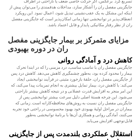
تسریع کرد. برعکس، اگر حرکت خاصی ضعف یا ناراحتی در اطراف
جایگزینی مفصل ران را آشکار سازد، مداخلات هدفمندی را می‌توان پیش از
اینکه این مشکل به یک عقب‌نشینی تبدیل شود، اعمال نمود. این رویکرد
انعطاف‌پذیر در توانبخشی تنها زمانی امکان‌پذیر است که جایگزینی مفصل
ران از نظر رفتار مکانیکی پایدار و قابل اعتماد باشد.
مزایای متمرکز بر بیمار جایگزینی مفصل
ران در دوره بهبودی
کاهش درد و آمادگی روانی
جایگزینی مفصل ران با تناسب مناسب، درد مزمنی را که در ابتدا تحرک
بیمار را محدود کرده بود، به‌طور چشمگیری کاهش می‌دهد. کاهش درد پس
از جایگزینی مفصل ران، حلقهٔ بازخورد مثبتی در فرآیند توانبخشی ایجاد
می‌کند: با کاهش درد، بیمار تمایل بیشتری به انجام تمرینات پیدا می‌کند، که
این امر منجر به افزایش قدرت عضلانی و در نتیجه کاهش بیشتر ناراحتی
می‌شود. این چرخه هستهٔ اصلی دلیل سرعت بیشتر توانبخشی پس از
جایگزینی مفصل ران نسبت به روش‌های محافظه‌کارانه است. زمانی که
بیماران در مراحل اولیهٔ بهبودی خود بهبود محسوسی در راحتی خود تجربه
می‌کنند، آمادگی روانی و همکاری آن‌ها با برنامهٔ توانبخشی به‌طور
قابل‌توجهی افزایش می‌یابد.
استقلال عملکردی بلندمدت پس از جایگزینی