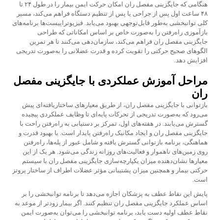
هنگامی که جایگزینی مفصل ران امکان حرکت ایمن بیمار را در طول ۲۴ تا
۴۸ ساعت اول پس از جراحی یا پس از تنظیم دستگاه فراهم می‌کند، مسیر
کلی توانبخشی به‌طور قابل‌توجهی بهبود می‌یابد. فیزیوتراپیست‌ها برنامه‌های
بازآموزی راه‌رفتن را به‌صورت خاص بر اساس امکاناتی که طراحی
جایگزینی مفصل ران فراهم می‌کند، سازمان‌دهی می‌کنند تا هر تمرین
الگوهای صحیح حرکتی را تقویت کرده و قدرت عضلانی را به‌صورت تدریجی
افزایش دهد.
مراحل آموزش عملکردی با جایگزینی مفصل
ران
بازتوانی با جایگزینی مفصل ران، از طریق معیارهای ساختاریافته‌ای پیش
می‌رود که به‌صورت تدریجی از تحرکات پایه‌ای تا وظایف عملکردی پیچیده
گسترش می‌یابند. در هفته‌های اول، تمرکز بر دستیابی به راه‌رفتن راحت با
جایگزینی مفصل ران و ایجاد مکانیک راه‌رفتن پایدار است. با بهبود قدرت و
هماهنگی، برنامه بازتوانی گسترش یافته و شامل عبور از پله‌ها، راه‌رفتن
روی زمین‌های ناهموار و فعالیت‌های روزانه زندگی می‌شود. هر یک از این
معیارها نشان‌دهنده میزان یکپارچه‌سازی جایگزینی مفصل ران با سیستم
حرکتی بیمار و همچنین میزان پشتیبانی مؤثر عضلات اطراف از ساختار پروتز
است.
پایش این نقاط عطف به پزشکان اجازه می‌دهد تا برنامه توانبخشی را بر
اساس عملکرد جایگزینی مفصل ران تنظیم کنند. اگر بیمار زودتر از موعد به
نقاط عطف اولیه دست یابد، برنامه توانبخشی را می‌توان به‌صورت ایمن