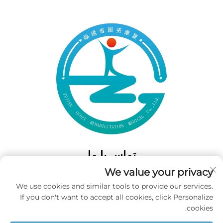
تماس با ما
We value your privacy
Add: 50 Gaofeng South Lane، West GateFuzhou، Fujian، چین
We use cookies and similar tools to provide our services.
تلفن:
+86-19859128239
If you don't want to accept all cookies, click Personalize
پست الکترونیکی:
[email protected]
cookies.