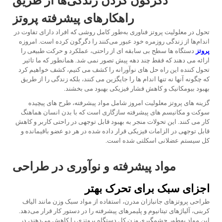
دگرگون کردن زندگی‌ها از طریق
راهکارهای پیشرفته پروتز
تحول در معلولیت
پروتز
فناوری به‌طور کامل روشی که افراد دارای تفاوت در
اندام‌ها از زندگی روزمره خود عبور می‌کنند را دگرگون کرده است. امروزه
پروتز
دستگاه ها سطح بی سابقه ای از راحتی، عملکرد و حرکت طبیعی را
ارائه می دهند که فقط چند دهه پیش تصور نمی شد. همانطور که ما تاثیر
تحول کننده این راه حل های نوآورانه را کشف می کنیم، کشف خواهیم کرد
که چگونه آنها نه تنها اندام ها را جایگزین می کنند، بلکه زندگی را از طریق
بهبود بیومکانیک و کاهش فشار فیزیکی بهبود می بخشند.
گزینه های پروتز معلولیت امروز شامل مواد پیشرفته، طرح های پیچیده
سوکت و مکانیسم های پیشرفته سازگاری است که با بدن انسان هماهنگ
کار می کنند. این تحولات منجر به بهبود قابل توجهی در راحتی کاربر و کاهش
قابل توجهی در الزامات فیزیکی قرار داده شده در هر دو عضو باقیمانده و
کل سیستم عضلانی اسکلتی شده است.
مواد پیشرفته و نوآوری در طراحی
اجزای سبک برای تحرک بهتر
طراحی پروتزهای جانبازان مدرن، استفاده از مواد سبک وزن مانند الیاف
کربنی، آلیاژهای تیتانیوم و پلیمرهای پیشرفته را در دستور کار قرار می‌دهد.
این مواد به‌طور چشمگیری وزن کل دستگاه پروتزی را کاهش می‌دهند، در