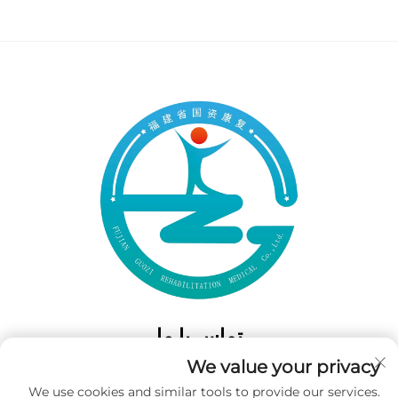
تماس با ما
We value your privacy
Add: 50 Gaofeng South Lane، West GateFuzhou، Fujian، چین
We use cookies and similar tools to provide our services.
تلفن:
‎+86-19859128239‎