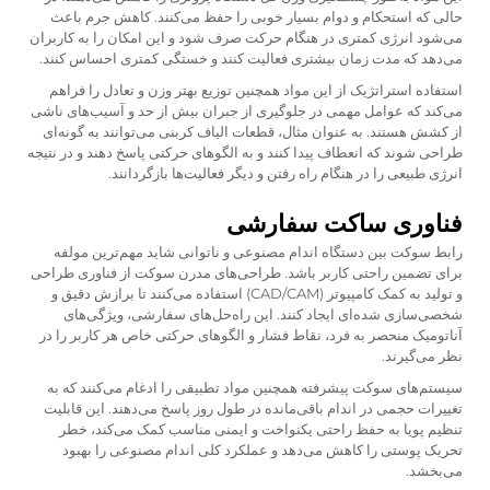
حالی که استحکام و دوام بسیار خوبی را حفظ می‌کنند. کاهش جرم باعث
می‌شود انرژی کمتری در هنگام حرکت صرف شود و این امکان را به کاربران
می‌دهد که مدت زمان بیشتری فعالیت کنند و خستگی کمتری احساس کنند.
استفاده استراتژیک از این مواد همچنین توزیع بهتر وزن و تعادل را فراهم
می‌کند که عوامل مهمی در جلوگیری از جبران بیش از حد و آسیب‌های ناشی
از کشش هستند. به عنوان مثال، قطعات الیاف کربنی می‌توانند به گونه‌ای
طراحی شوند که انعطاف پیدا کنند و به الگوهای حرکتی پاسخ دهند و در نتیجه
انرژی طبیعی را در هنگام راه رفتن و دیگر فعالیت‌ها بازگردانند.
فناوری ساکت سفارشی
رابط سوکت بین دستگاه اندام مصنوعی و ناتوانی شاید مهم‌ترین مولفه
برای تضمین راحتی کاربر باشد. طراحی‌های مدرن سوکت از فناوری طراحی
و تولید به کمک کامپیوتر (CAD/CAM) استفاده می‌کنند تا برازش دقیق و
شخصی‌سازی شده‌ای ایجاد کنند. این راه‌حل‌های سفارشی، ویژگی‌های
آناتومیک منحصر به فرد، نقاط فشار و الگوهای حرکتی خاص هر کاربر را در
نظر می‌گیرند.
سیستم‌های سوکت پیشرفته همچنین مواد تطبیقی را ادغام می‌کنند که به
تغییرات حجمی در اندام باقی‌مانده در طول روز پاسخ می‌دهند. این قابلیت
تنظیم پویا به حفظ راحتی یکنواخت و ایمنی مناسب کمک می‌کند، خطر
تحریک پوستی را کاهش می‌دهد و عملکرد کلی اندام مصنوعی را بهبود
می‌بخشد.