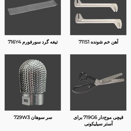
آهن خم شونده 711S1
تیغه گرد سورفورم 716Y4
قیچی موج‌دار 719G6 برای
سر سوهان 729W3
آستر سیلیکونی