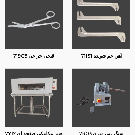
آهن خم شونده 711S1
قیچی جراحی 719G3
سنگ زنی میزی 7R03
هیتر مکانیکی صفحه ای 7Y12