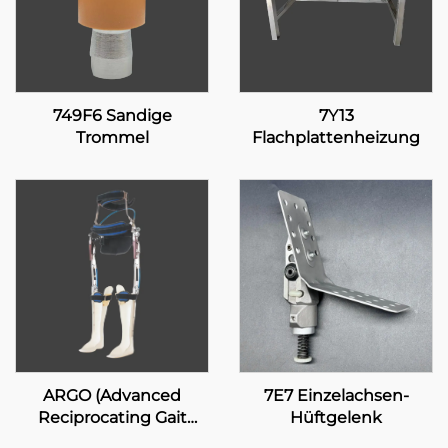
749F6 Sandige
7Y13
Trommel
Flachplattenheizung
ARGO (Advanced
7E7 Einzelachsen-
Reciprocating Gait
Hüftgelenk
Orthosis)