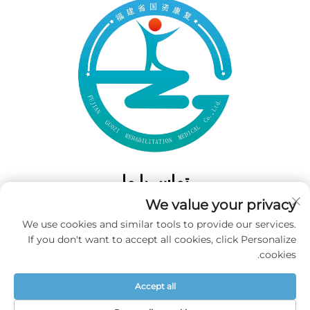
تماس با ما
We value your privacy
Add: 50 Gaofeng South Lane، West GateFuzhou، Fujian، چین
We use cookies and similar tools to provide our services.
تلفن:
‎+86-19859128239‎
If you don't want to accept all cookies, click Personalize
ایمیل:
[email protected]
cookies.
Accept all
حق تکثیر © 2025 شرکت فوجیان گووزی برای پزشکی بازتوانی محدود شده
است. تمامی حقوق محفوظ است. -
سیاست حریم خصوصی