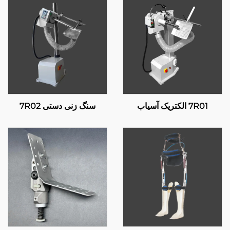
7R01 الکتریک آسیاب
سنگ زنی دستی 7R02