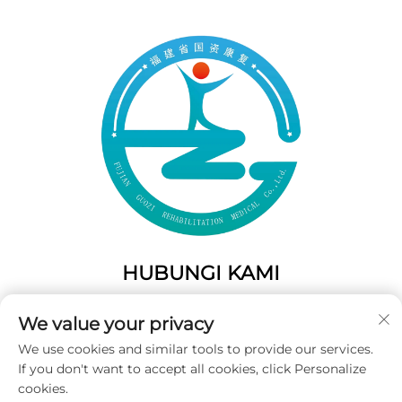
HUBUNGI KAMI
Add: 50 Gaofeng South Lane, Pintu Barat Fuzhou, Fujian,
We value your privacy
Tiongkok
We use cookies and similar tools to provide our services.
Telp:
+86-19859128239
If you don't want to accept all cookies, click Personalize
E-Mail:
[email protected]
cookies.