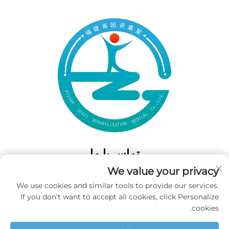
تماس با ما
We value your privacy
Add: 50 Gaofeng South Lane، West GateFuzhou، Fujian، چین
We use cookies and similar tools to provide our services.
تلفن:
‎+86-19859128239‎
If you don't want to accept all cookies, click Personalize
ایمیل:
[email protected]
cookies.