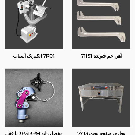
آهن خم شونده 711S1
7R01 الکتریک آسیاب
بخاری صفحه تخت 7Y13
مفصل زانو 3R313PM با قفل