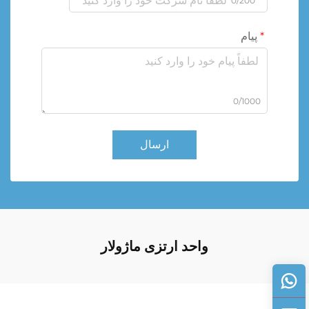
0/200
پیام
0/1000
ارسال
واحد ارتزی ماژولار