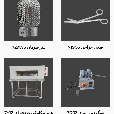
قیچی جراحی 719G3
سر سوهان 729W3
سنگ زنی میزی 7R03
هیتر مکانیکی صفحه ای 7Y12