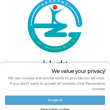
تماس با ما
We value your privacy
Add: 50 Gaofeng South Lane، West GateFuzhou، Fujian، چین
We use cookies and similar tools to provide our services.
تلفن:
‎+86-19859128239‎
If you don't want to accept all cookies, click Personalize
ایمیل:
[email protected]
cookies.
Accept all
حق تکثیر © 2025 شرکت فوجیان گووزی برای پزشکی بازتوانی محدود شده
است. تمامی حقوق محفوظ است. -
سیاست حریم خصوصی
Personalize cookies