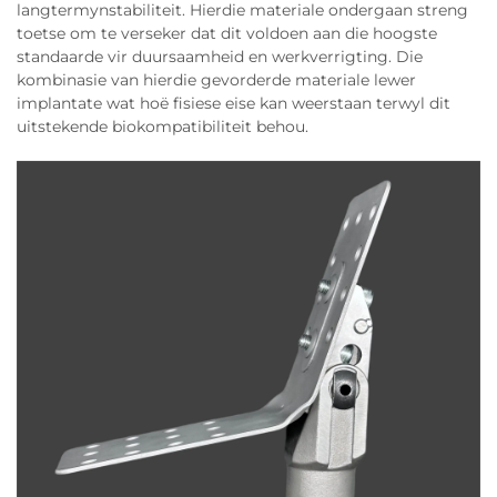
langtermynstabiliteit. Hierdie materiale ondergaan streng
toetse om te verseker dat dit voldoen aan die hoogste
standaarde vir duursaamheid en werkverrigting. Die
kombinasie van hierdie gevorderde materiale lewer
implantate wat hoë fisiese eise kan weerstaan terwyl dit
uitstekende biokompatibiliteit behou.