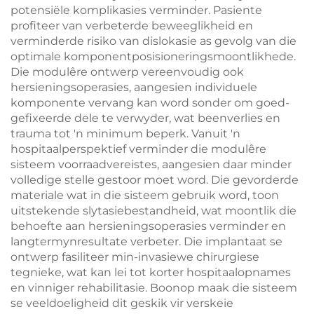
potensiële komplikasies verminder. Pasiente
profiteer van verbeterde beweeglikheid en
verminderde risiko van dislokasie as gevolg van die
optimale komponentposisioneringsmoontlikhede.
Die modulêre ontwerp vereenvoudig ook
hersieningsoperasies, aangesien individuele
komponente vervang kan word sonder om goed-
gefixeerde dele te verwyder, wat beenverlies en
trauma tot 'n minimum beperk. Vanuit 'n
hospitaalperspektief verminder die modulêre
sisteem voorraadvereistes, aangesien daar minder
volledige stelle gestoor moet word. Die gevorderde
materiale wat in die sisteem gebruik word, toon
uitstekende slytasiebestandheid, wat moontlik die
behoefte aan hersieningsoperasies verminder en
langtermynresultate verbeter. Die implantaat se
ontwerp fasiliteer min-invasiewe chirurgiese
tegnieke, wat kan lei tot korter hospitaalopnames
en vinniger rehabilitasie. Boonop maak die sisteem
se veeldoeligheid dit geskik vir verskeie