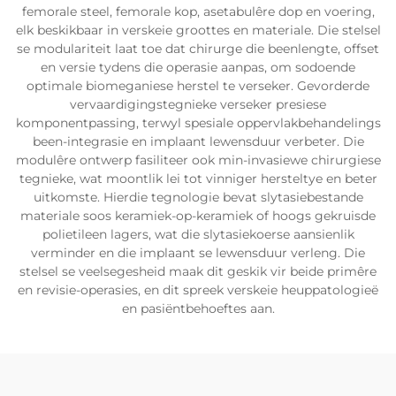
femorale steel, femorale kop, asetabulêre dop en voering,
elk beskikbaar in verskeie groottes en materiale. Die stelsel
se modulariteit laat toe dat chirurge die beenlengte, offset
en versie tydens die operasie aanpas, om sodoende
optimale biomeganiese herstel te verseker. Gevorderde
vervaardigingstegnieke verseker presiese
komponentpassing, terwyl spesiale oppervlakbehandelings
been-integrasie en implaant lewensduur verbeter. Die
modulêre ontwerp fasiliteer ook min-invasiewe chirurgiese
tegnieke, wat moontlik lei tot vinniger hersteltye en beter
uitkomste. Hierdie tegnologie bevat slytasiebestande
materiale soos keramiek-op-keramiek of hoogs gekruisde
polietileen lagers, wat die slytasiekoerse aansienlik
verminder en die implaant se lewensduur verleng. Die
stelsel se veelsegesheid maak dit geskik vir beide primêre
en revisie-operasies, en dit spreek verskeie heuppatologieë
en pasiëntbehoeftes aan.