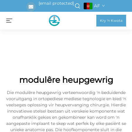
[email protected]
AF
Kry 'n Kwota
modulêre heupgewrig
Die modulêre heupgewrig verteenwoordig 'n beduidende
vooruitgang in ortopediese mediese tegnologie en bied 'n
veelseges oplossing vir heupvervanging chirurgie. Hierdie
innovatiewe stelsel bestaan uit verskeie komponente wat
onafhanklik gekies en gekombineer kan word om 'n
aangepaste implaant te skep wat perfek by elke pasiënt se
unieke anatomie pas. Die hoofkomponente sluit in die