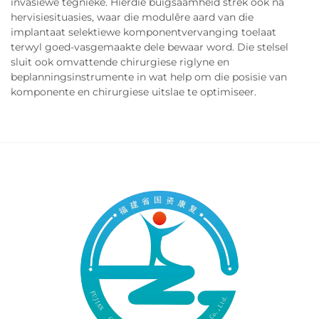
invasiewe tegnieke. Hierdie buigsaamheid strek ook na
hervisiesituasies, waar die modulêre aard van die
implantaat selektiewe komponentvervanging toelaat
terwyl goed-vasgemaakte dele bewaar word. Die stelsel
sluit ook omvattende chirurgiese riglyne en
beplanningsinstrumente in wat help om die posisie van
komponente en chirurgiese uitslae te optimiseer.