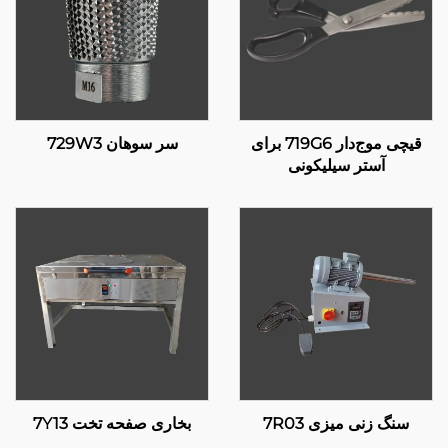
قیچی موج‌دار 719G6 برای
سر سوهان 729W3
آستر سیلیکونی
سنگ زنی میزی 7R03
بخاری صفحه تخت 7Y13