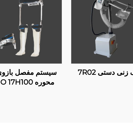
زنی دستی 7R02
سیستم مفصل بازوی
محوره RGO 17H100