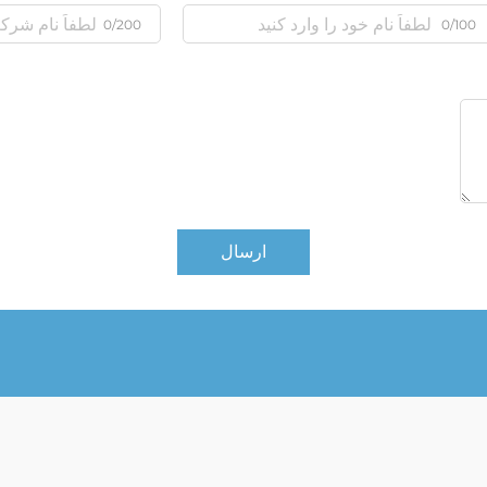
0/200
0/100
ارسال