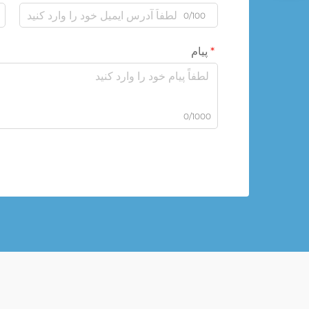
0/100
پیام
0/1000