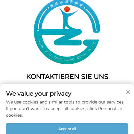
KONTAKTIEREN SIE UNS
Add: 50 Gaofeng South Lane, West Gate Fuzhou, Fujian,
We value your privacy
China
We use cookies and similar tools to provide our services.
Tel.:
+86-19859128239
If you don't want to accept all cookies, click Personalize
E-Mail:
[email protected]
cookies.
Accept all
Copyright © 2025 Fujian Guozi Rehabilitation Medical Co.,Ltd