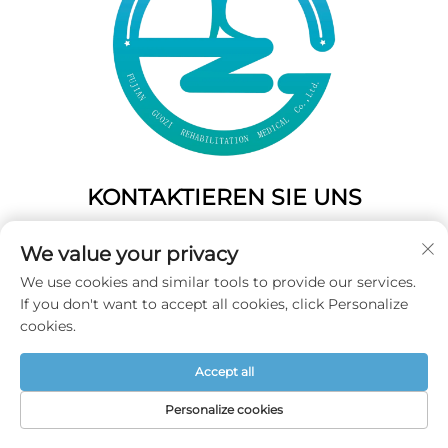
KONTAKTIEREN SIE UNS
Add: 50 Gaofeng South Lane, West Gate Fuzhou, Fujian,
We value your privacy
China
We use cookies and similar tools to provide our services.
Tel.:
+86-19859128239
If you don't want to accept all cookies, click Personalize
E-Mail:
[email protected]
cookies.
Accept all
Copyright © 2025 Fujian Guozi Rehabilitation Medical Co.,Ltd
Alle Rechte vorbehalten -
Datenschutzrichtlinie
Personalize cookies