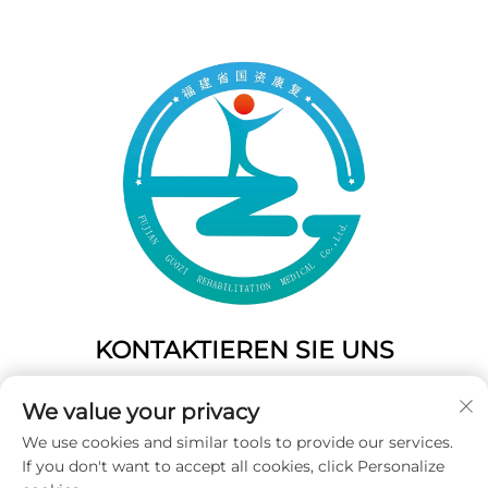
KONTAKTIEREN SIE UNS
Add: 50 Gaofeng South Lane, West Gate Fuzhou, Fujian,
We value your privacy
China
We use cookies and similar tools to provide our services.
Tel.:
+86-19859128239
If you don't want to accept all cookies, click Personalize
E-Mail:
[email protected]