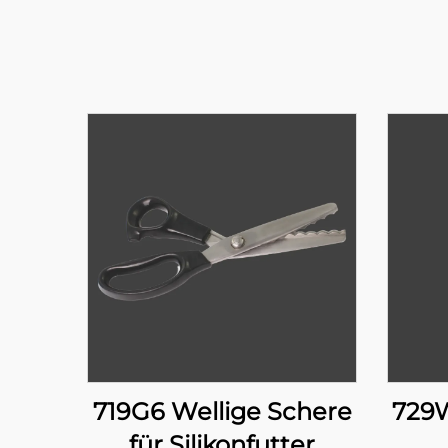
719G6 Wellige Schere
729W
für Silikonfutter