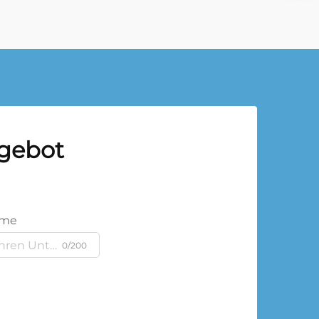
ngebot
ame
0/200