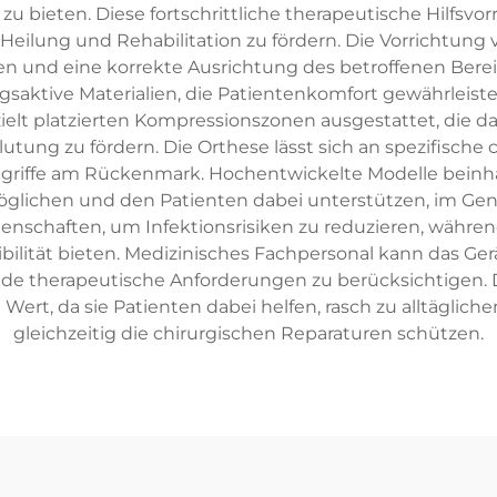
u bieten. Diese fortschrittliche therapeutische Hilfsv
Heilung und Rehabilitation zu fördern. Die Vorrichtung 
und eine korrekte Ausrichtung des betroffenen Berei
ktive Materialien, die Patientenkomfort gewährleisten,
zielt platzierten Kompressionszonen ausgestattet, die d
ung zu fördern. Die Orthese lässt sich an spezifische ch
griffe am Rückenmark. Hochentwickelte Modelle beinhal
lichen und den Patienten dabei unterstützen, im Gen
igenschaften, um Infektionsrisiken zu reduzieren, währe
ibilität bieten. Medizinisches Fachpersonal kann das Ge
nde therapeutische Anforderungen zu berücksichtigen. 
ert, da sie Patienten dabei helfen, rasch zu alltäglich
gleichzeitig die chirurgischen Reparaturen schützen.