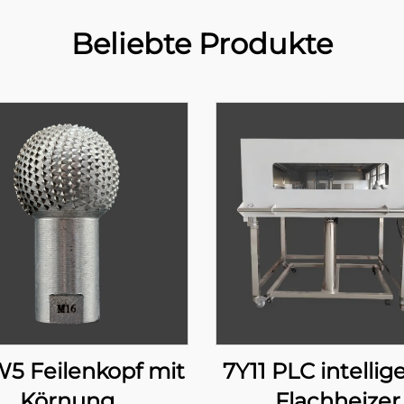
Beliebte Produkte
5 Feilenkopf mit
7Y11 PLC intellig
Körnung
Flachheizer