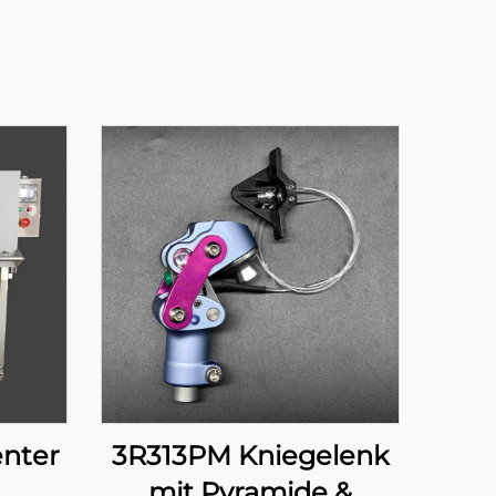
enter
3R313PM Kniegelenk
mit Pyramide &