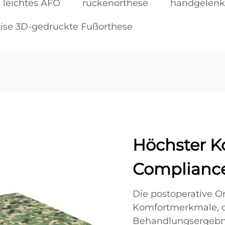
leichtes AFO
rückenorthese
handgelenk
zise 3D-gedruckte Fußorthese
Höchster K
Compliance
Die postoperative O
Komfortmerkmale, d
Behandlungsergebnis