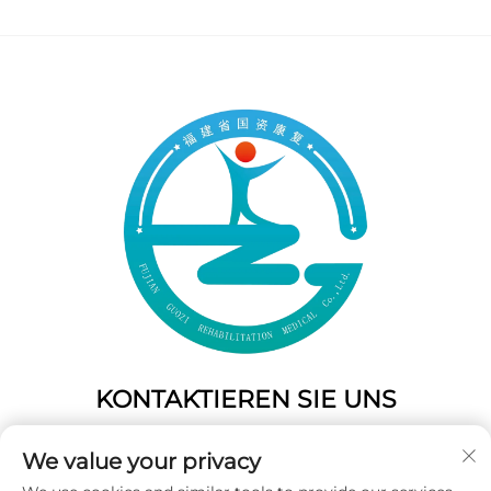
KONTAKTIEREN SIE UNS
Add: 50 Gaofeng South Lane, West Gate Fuzhou, Fujian,
We value your privacy
China