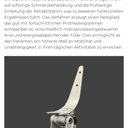
auf sofortige Schmerzbehandlung und die frühzeitige
Einleitung der Rehabilitation, was zu besseren funktionellen
Ergebnissen führt. Das Verfahren erzeugt einen Restglied,
das gut mit fortschrittlichen Prothesensystemen
kompatibel ist, einschließlich mikroprozessorgesteuerter
Knie und energieabspeichernder Füße. Dies ermöglicht es
den Patienten, ein höheres Maß an Mobilität und
Unabhängigkeit in ihren täglichen Aktivitäten zu erreichen.