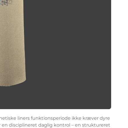
hetiske liners funktionsperiode ikke kræver dyre
en disciplineret daglig kontrol – en struktureret