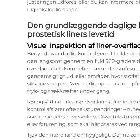
justeringen udføres, eller du kan informere di
uigenkaldelig skade.
Den grundlæggende daglige kon
prostetisk liners levetid
Visuel inspektion af liner-overfl
Begynd hver daglig kontrol ved at holde din pr
den langsomt gennem en fuld 360-graders dre
overfladeufuldkomneher, herunder små snit, 
gennemsigtigt ud, eller områder, hvor stoffet
silikonekroppen. Vær særlig opmærksom på d
tryk- og trækkræfter under gang.
Kør også dine fingerspidser langs den indre ov
kontrol afslører ofte teksturændringer – ruh
ikke umiddelbart er synlige. Disse teksturæn
eller forurening, som skal håndteres ved reng
Tjek den nære rand omhyggeligt. Denne zone 