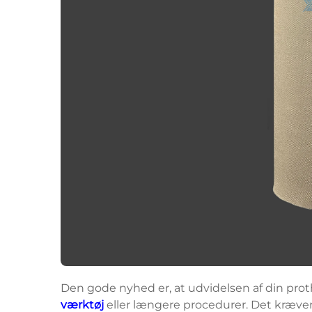
Den gode nyhed er, at udvidelsen af din prot
værktøj
eller længere procedurer. Det kræver 