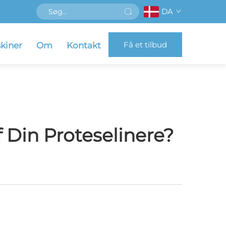
DA
Få et tilbud
kiner
Om
Kontakt
 Din Proteselinere?