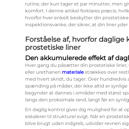
rutine, der kun tager et par minutter, men gi
komfort. I denne artikel forklares præcis, hvi
hvorfor hver enkelt beskytter din prostetis
inspektionsvanke, der sikrer, at din liner yd
Forståelse af, hvorfor daglige 
prostetiske liner
Den akkumulerede effekt af dag
Hver gang du påsætter din prostetiske liner
eller urethanen
materiale
strækkes over res
med hvert skridt, du tager. Over hundredvis
spænding på måder, der ikke altid er synlige f
begynder at dannes i områder med størst sp
langs den proksimale rand, langt før en synlig
En daglig kontrol giver dig mulighed for at o
eskalerer til strukturel svigt. Når en prostetis
blive brugt uden indgreb, udvider revnen sig