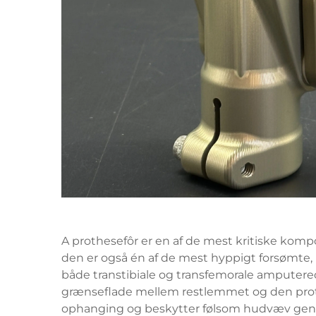
A
prothesefôr
er en af de mest kritiske kom
den er også én af de mest hyppigt forsømte, 
både transtibiale og transfemorale amputer
grænseflade mellem restlemmet og den prothe
ophanging og beskytter følsom hudvæv gen