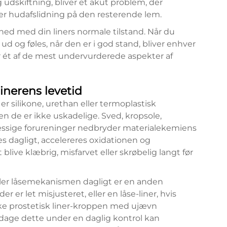
g udskiftning, bliver et akut problem, der
ager hudafslidning på den resterende lem.
hed med din liners normale tilstand. Når du
 ud og føles, når den er i god stand, bliver enhver
er ét af de mest undervurderede aspekter af
inerens levetid
 er silikone, urethan eller termoplastisk
en de er ikke uskadelige. Sved, kropsole,
æssige forureninger nedbryder materialekemiens
rnes dagligt, accelereres oxidationen og
t blive klæbrig, misfarvet eller skrøbelig langt før
ler låsemekanismen dagligt er en anden
 der er let misjusteret, eller en låse-liner, hvis
åvirke prostetisk liner-kroppen med ujævn
pdage dette under en daglig kontrol kan