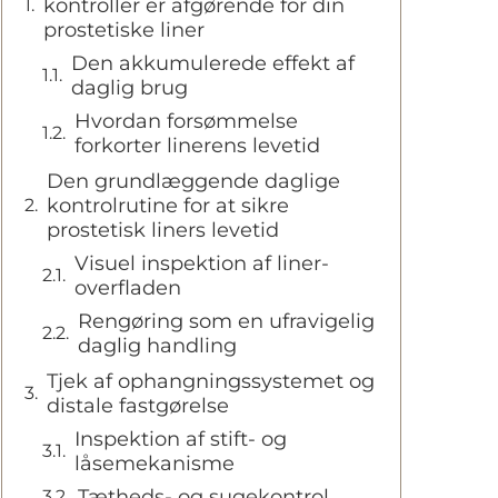
kontroller er afgørende for din
prostetiske liner
Den akkumulerede effekt af
daglig brug
Hvordan forsømmelse
forkorter linerens levetid
Den grundlæggende daglige
kontrolrutine for at sikre
prostetisk liners levetid
Visuel inspektion af liner-
overfladen
Rengøring som en ufravigelig
daglig handling
Tjek af ophangningssystemet og
distale fastgørelse
Inspektion af stift- og
låsemekanisme
Tætheds- og sugekontrol