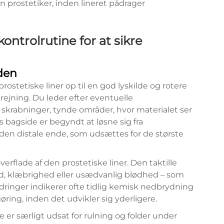
n prostetiker, inden lineret pådrager
trolrutine for at sikre
aden
ostetiske liner op til en god lyskilde og rotere
jning. Du leder efter eventuelle
skrabninger, tynde områder, hvor materialet ser
s bagside er begyndt at løsne sig fra
en distale ende, som udsættes for de største
erflade af den prostetiske liner. Den taktille
ed, klæbrighed eller usædvanlig blødhed – som
dringer indikerer ofte tidlig kemisk nedbrydning
øring, inden det udvikler sig yderligere.
er særligt udsat for rulning og folder under