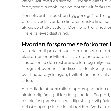
været løst med en simpel justering eller tidli
forstyrrer din mobilitet og potentielt forårs
Konsekvent inspektion bygger også fortrolig
præcist ved, hvordan din prostetiske liner ser
afvigelse straks tydelig. Denne fortrolighed 
linerens levetidsstyring.
Hvordan forsømmelse forkorter l
Materialer til prostetiske liner, uanset om det
elastomer, er udviklet til at være holdbare, m
hudceller fra den resterende lem og miljøm
integritet over tid. Når disse stoffer ikke fje
overfladeafbrydningen, hvilket får lineret til a
tiden.
At undlade at kontrollere ophængspinden el
almindelig årsag til for tidlig linerfejl. En pind,
distale fastgørelse viser tidlig slitage, vil p
belastning og skabe lokal træthed. Ved at o