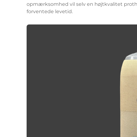
opmærksomhed vil selv en højtkvalitet prothe
forventede levetid.