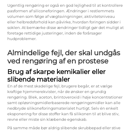
Ugentlig rengøring er også en god lejlighed til at kontrollere
pasformen af siliconeforingen. Ændringer i restlemmets
volumen som følge af vægtsvingninger, aktivitetsniveau
eller helbredsforhold kan påvirke, hvordan foringen sidder i
soklen. At bemærke disse ændringer tidligt gør det muligt at
foretage rettidige justeringer, inden de forårsager
hudproblemer.
Almindelige fejl, der skal undgås
ved rengøring af en prostese
Brug af skarpe kemikalier eller
slibende materialer
En af de mest skadelige fejl, brugere begår, er at vælge
kraftige hjemmerekvister, når de ønsker en grundig
rengøring. Blek, aceton, brintoveroxid i høje koncentrationer
samt opløsningsmidlerbaserede rengøringsmidler kan alle
nedbryde silikoneforingsmaterialet hurtigt. Selv én enkelt
eksponering for disse stoffer kan få silikonen til at blive stiv,
revne eller miste sin klæbende egenskab.
På samme måde bør aldrig slibende skrubbepad eller stive