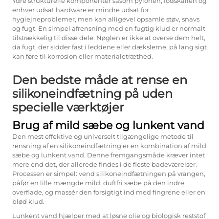
Ydre strukturelle komponenter såsom pylonen, fodskallen og
enhver udsat hardware er mindre udsat for
hygiejneproblemer, men kan alligevel opsamle støv, snavs
og fugt. En simpel afrensning med en fugtig klud er normalt
tilstrækkelig til disse dele. Nøglen er ikke at overse dem helt,
da fugt, der sidder fast i leddene eller dækslerne, på lang sigt
kan føre til korrosion eller materialetræthed.
Den bedste måde at rense en
silikoneindfætning på uden
specielle værktøjer
Brug af mild sæbe og lunkent vand
Den mest effektive og universelt tilgængelige metode til
rensning af en silikoneindfætning er en kombination af mild
sæbe og lunkent vand. Denne fremgangsmåde kræver intet
mere end det, der allerede findes i de fleste badeværelser.
Processen er simpel: vend silikoneindfætningen på vrangen,
påfør en lille mængde mild, duftfri sæbe på den indre
overflade, og massér den forsigtigt ind med fingrene eller en
blød klud.
Lunkent vand hjælper med at løsne olie og biologisk reststof