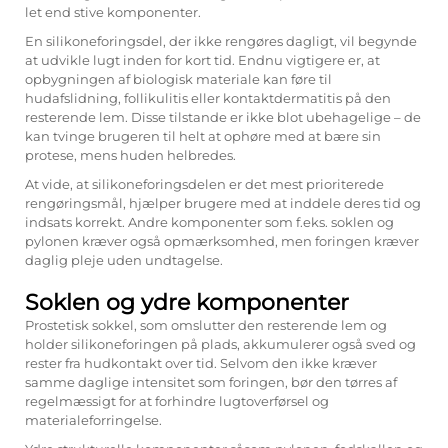
let end stive komponenter.
En silikoneforingsdel, der ikke rengøres dagligt, vil begynde
at udvikle lugt inden for kort tid. Endnu vigtigere er, at
opbygningen af biologisk materiale kan føre til
hudafslidning, follikulitis eller kontaktdermatitis på den
resterende lem. Disse tilstande er ikke blot ubehagelige – de
kan tvinge brugeren til helt at ophøre med at bære sin
protese, mens huden helbredes.
At vide, at silikoneforingsdelen er det mest prioriterede
rengøringsmål, hjælper brugere med at inddele deres tid og
indsats korrekt. Andre komponenter som f.eks. soklen og
pylonen kræver også opmærksomhed, men foringen kræver
daglig pleje uden undtagelse.
Soklen og ydre komponenter
Prostetisk sokkel, som omslutter den resterende lem og
holder silikoneforingen på plads, akkumulerer også sved og
rester fra hudkontakt over tid. Selvom den ikke kræver
samme daglige intensitet som foringen, bør den tørres af
regelmæssigt for at forhindre lugtoverførsel og
materialeforringelse.