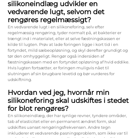
silikoneindlæg udvikler en
vedvarende lugt, selvom det
rengøres regelmæssigt?
En vedvarende lugt i en silikoneforing, selv efter
regelmæssig rengøring, tyder normalt på, at bakterier er
trængt ind i materialet, eller at selve fæstningskassen er
kilde til lugten. Prøv at lade foringen ligge i kort tid i en
fortyndet, mild sæbeopløsning, og skyl derefter grundigt og
tør den omhyggeligt. Rengør også indersiden af
fæstningskassen med en fortyndet opløsning af hvid eddike.
Hvis lugten fortsætter, er foringen muligvis nået til
slutningen af sin brugbare levetid og bør vurderes for
udskiftning.
Hvordan ved jeg, hvornår min
silikoneforing skal udskiftes i stedet
for blot rengøres?
En silikoneindlæg, der har synlige revner, tyndere områder,
tab af elasticitet eller en permanent ændret form, skal
udskiftes uanset rengøringsfrekvensen. Andre tegn
inkluderer et vedvarende pasningsproblem, som ikke var til