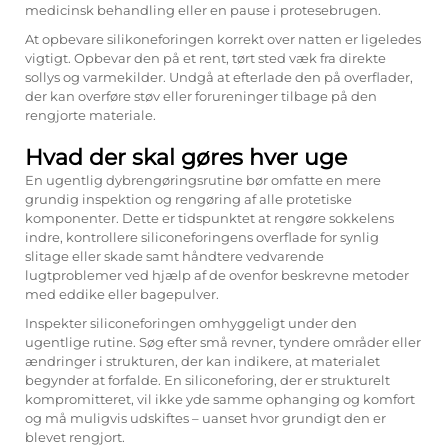
medicinsk behandling eller en pause i protesebrugen.
At opbevare silikoneforingen korrekt over natten er ligeledes
vigtigt. Opbevar den på et rent, tørt sted væk fra direkte
sollys og varmekilder. Undgå at efterlade den på overflader,
der kan overføre støv eller forureninger tilbage på den
rengjorte materiale.
Hvad der skal gøres hver uge
En ugentlig dybrengøringsrutine bør omfatte en mere
grundig inspektion og rengøring af alle protetiske
komponenter. Dette er tidspunktet at rengøre sokkelens
indre, kontrollere siliconeforingens overflade for synlig
slitage eller skade samt håndtere vedvarende
lugtproblemer ved hjælp af de ovenfor beskrevne metoder
med eddike eller bagepulver.
Inspekter siliconeforingen omhyggeligt under den
ugentlige rutine. Søg efter små revner, tyndere områder eller
ændringer i strukturen, der kan indikere, at materialet
begynder at forfalde. En siliconeforing, der er strukturelt
kompromitteret, vil ikke yde samme ophanging og komfort
og må muligvis udskiftes – uanset hvor grundigt den er
blevet rengjort.