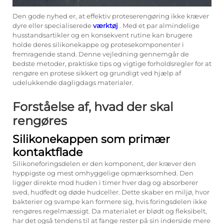
Den gode nyhed er, at effektiv proteserengøring ikke kræver
dyre eller specialiserede
værktøj
. Med et par almindelige
husstandsartikler og en konsekvent rutine kan brugere
holde deres silikonekappe og protesekomponenter i
fremragende stand. Denne vejledning gennemgår de
bedste metoder, praktiske tips og vigtige forholdsregler for at
rengøre en protese sikkert og grundigt ved hjælp af
udelukkende dagligdags materialer.
Forståelse af, hvad der skal
rengøres
Silikonekappen som primær
kontaktflade
Silikoneforingsdelen er den komponent, der kræver den
hyppigste og mest omhyggelige opmærksomhed. Den
ligger direkte mod huden i timer hver dag og absorberer
sved, hudfedt og døde hudceller. Dette skaber en miljø, hvor
bakterier og svampe kan formere sig, hvis foringsdelen ikke
rengøres regelmæssigt. Da materialet er blødt og fleksibelt,
har det også tendens til at fange rester på sin inderside mere