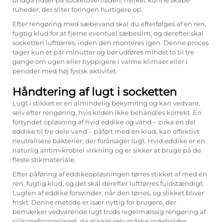
undgå ridser på socketoverfladen, hvilket kunne skabe
ruheder, der sliter foringen hurtigere op.
Efter rengøring med sæbevand skal du efterfølges af en ren,
fugtig klud for at fjerne eventuel sæbeslim, og derefter skal
socketten lufttørres, inden den monteres igen. Denne proces
tager kun et par minutter og bør udføres mindst to til tre
gange om ugen eller hyppigere i varme klimaer eller i
perioder med høj fysisk aktivitet.
Håndtering af lugt i socketten
Lugt i stikket er en almindelig bekymring og kan vedvare,
selv efter rengøring, hvis kilden ikke behandles korrekt. En
fortyndet opløsning af hvid eddike og vand – cirka én del
eddike til tre dele vand – påført med en klud, kan effektivt
neutralisere bakterier, der forårsager lugt. Hvid eddike er en
naturlig antimikrobiel virkning og er sikker at bruge på de
fleste stikmateriale.
Efter påføring af eddikeopløsningen tørres stikket af med en
ren, fugtig klud, og det skal derefter lufttørres fuldstændigt.
Lugten af eddike forsvinder, når den tørres, og stikket bliver
friskt. Denne metode er især nyttig for brugere, der
bemærker vedvarende lugt trods regelmæssig rengøring af
silikoneforingslaget, da stikket selv måske indeholder