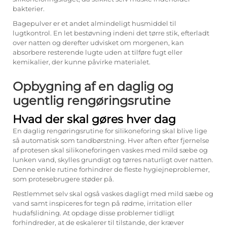
bakterier.
Bagepulver er et andet almindeligt husmiddel til
lugtkontrol. En let bestøvning indeni det tørre stik, efterladt
over natten og derefter udvisket om morgenen, kan
absorbere resterende lugte uden at tilføre fugt eller
kemikalier, der kunne påvirke materialet.
Opbygning af en daglig og
ugentlig rengøringsrutine
Hvad der skal gøres hver dag
En daglig rengøringsrutine for silikoneforing skal blive lige
så automatisk som tandbørstning. Hver aften efter fjernelse
af protesen skal silikoneforingen vaskes med mild sæbe og
lunken vand, skylles grundigt og tørres naturligt over natten.
Denne enkle rutine forhindrer de fleste hygiejneproblemer,
som protesebrugere støder på.
Restlemmet selv skal også vaskes dagligt med mild sæbe og
vand samt inspiceres for tegn på rødme, irritation eller
hudafslidning. At opdage disse problemer tidligt
forhindreder, at de eskalerer til tilstande, der kræver