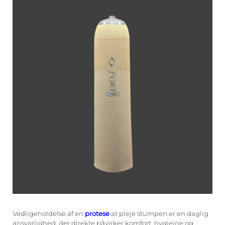
Vedligeholdelse af en
protese
at pleje stumpen er en daglig
ansvarlighed, der direkte påvirker komfort, hygiejne og