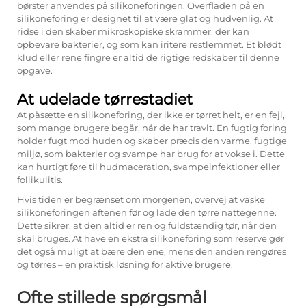
børster anvendes på silikoneforingen. Overfladen på en
silikoneforing er designet til at være glat og hudvenlig. At
ridse i den skaber mikroskopiske skrammer, der kan
opbevare bakterier, og som kan iritere restlemmet. Et blødt
klud eller rene fingre er altid de rigtige redskaber til denne
opgave.
At udelade tørrestadiet
At påsætte en silikoneforing, der ikke er tørret helt, er en fejl,
som mange brugere begår, når de har travlt. En fugtig foring
holder fugt mod huden og skaber præcis den varme, fugtige
miljø, som bakterier og svampe har brug for at vokse i. Dette
kan hurtigt føre til hudmaceration, svampeinfektioner eller
follikulitis.
Hvis tiden er begrænset om morgenen, overvej at vaske
silikoneforingen aftenen før og lade den tørre nattegenne.
Dette sikrer, at den altid er ren og fuldstændig tør, når den
skal bruges. At have en ekstra silikoneforing som reserve gør
det også muligt at bære den ene, mens den anden rengøres
og tørres – en praktisk løsning for aktive brugere.
Ofte stillede spørgsmål