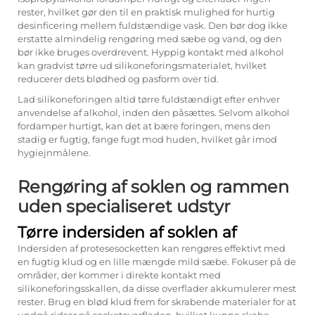
rester, hvilket gør den til en praktisk mulighed for hurtig
desinficering mellem fuldstændige vask. Den bør dog ikke
erstatte almindelig rengøring med sæbe og vand, og den
bør ikke bruges overdrevent. Hyppig kontakt med alkohol
kan gradvist tørre ud silikoneforingsmaterialet, hvilket
reducerer dets blødhed og pasform over tid.
Lad silikoneforingen altid tørre fuldstændigt efter enhver
anvendelse af alkohol, inden den påsættes. Selvom alkohol
fordamper hurtigt, kan det at bære foringen, mens den
stadig er fugtig, fange fugt mod huden, hvilket går imod
hygiejnmålene.
Rengøring af soklen og rammen
uden specialiseret udstyr
Tørre indersiden af soklen af
Indersiden af protesesocketten kan rengøres effektivt med
en fugtig klud og en lille mængde mild sæbe. Fokuser på de
områder, der kommer i direkte kontakt med
silikoneforingsskallen, da disse overflader akkumulerer mest
rester. Brug en blød klud frem for skrabende materialer for at