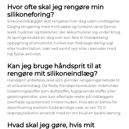
Hvor ofte skal jeg rengøre min
silikoneforing?
Silikoneindlægget skal rengøres hver dag uden undtagelse.
Daglig rengøring med mild sæbe og lunkent vand fjerner
sved, hudolier og bakterier, der akkumulerer sig under brug.
At springe endda én dag over kan føre til tilstrækkelig
opbygning af smuthold, hvilket kan forårsage dårlig lugt
eller hudirritation, især ved varmt vejr eller i perioder med
høj fysisk aktivitet.
Kan jeg bruge håndsprit til at
rengøre mit silikoneindlæg?
Håndsprit anbefales ikke som primær rengøringsmetode til
et silikoneindlæg. De fleste håndspritprodukter indeholder
tilsætningsstoffer som duftstoffer, fugtgivende stoffer eller
geléringsmidler, som kan efterlade rester på indlæggets
overflade og potentielt irritere huden. Hvis der er behov for
desinficering mellem fuldstændige vask, er ren 70 %
isopropylalkohol anvendt med en ren klud en bedre løsning.
Hvad skal jeg gøre, hvis mit