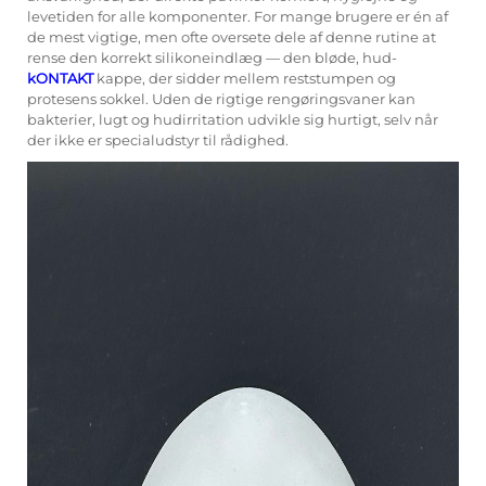
levetiden for alle komponenter. For mange brugere er én af
de mest vigtige, men ofte oversete dele af denne rutine at
rense den korrekt
silikoneindlæg
— den bløde, hud-
kONTAKT
kappe, der sidder mellem reststumpen og
protesens sokkel. Uden de rigtige rengøringsvaner kan
bakterier, lugt og hudirritation udvikle sig hurtigt, selv når
der ikke er specialudstyr til rådighed.