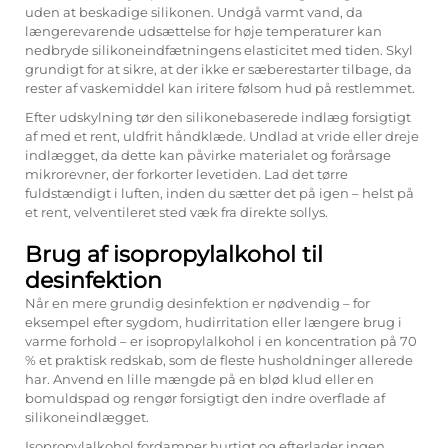
uden at beskadige silikonen. Undgå varmt vand, da
længerevarende udsættelse for høje temperaturer kan
nedbryde silikoneindfætningens elasticitet med tiden. Skyl
grundigt for at sikre, at der ikke er sæberestarter tilbage, da
rester af vaskemiddel kan iritere følsom hud på restlemmet.
Efter udskylning tør den silikonebaserede indlæg forsigtigt
af med et rent, uldfrit håndklæde. Undlad at vride eller dreje
indlægget, da dette kan påvirke materialet og forårsage
mikrorevner, der forkorter levetiden. Lad det tørre
fuldstændigt i luften, inden du sætter det på igen – helst på
et rent, velventileret sted væk fra direkte sollys.
Brug af isopropylalkohol til
desinfektion
Når en mere grundig desinfektion er nødvendig – for
eksempel efter sygdom, hudirritation eller længere brug i
varme forhold – er isopropylalkohol i en koncentration på 70
% et praktisk redskab, som de fleste husholdninger allerede
har. Anvend en lille mængde på en blød klud eller en
bomuldspad og rengør forsigtigt den indre overflade af
silikoneindlægget.
Isopropylalkohol fordamper hurtigt og efterlader ingen