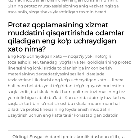
Sizning protez mutaxassisi sizning aniq vaziyatingizga
asoslanib, sizga shaxsiylashtirilgan taxmin beradi.
Protez qoplamasining xizmat
muddatini qisqartirishda odamlar
qiladigan eng ko'p uchraydigan
xato nima?
Eng ko'p uchraydigan xato — noqat'iy yoki noto'g'ri
tozalashdir. Ter, tanadagi yog'lar va teri qoldiqlarining protez
linerasining ichki sirtida to'planishiga imkon berish
materialning degradatsiyasini sezilarli darajada
tezlashtiradi. Ikkinchi eng ko'p uchraydigan xato — linera
hali nam holatda yoki to'g'ridan-to'g'ri quyosh nuri ostida
saqlashdir; bu ikkala holat ham polimer tuzilmasining tez
yemirilishiga sabab bo'ladi. Kun oxirida doimiy tozalash va
saqlash tartibini o'rnatish ushbu ikkala muammoni hal
qiladi va protez linerasining foydalanish muddatini
uzaytirish uchun eng katta ta'sir ko'rsatadigan odatdir.
Oldingi :
Suvga chidamli protez kunlik dushdan o'tib, shikastlanmasdan qolishi mumkinmi?