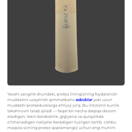
Yaxshi yangilik shundaki, protez liningizning foydalanish
muddatini uzaytirish qimmatbaho
asboblar
yoki uzun
muddatli protseduralarga ehtiyoj yo'q. Bu intizomli kunlik
tekshiruvni talab qiladi — faqat bir necha daqiqa davom
etadigan, lekin bardoshlik, gigiyena va qulaylikda
o'lchanadigan natijalar beradigan tuzilgan tartib. Ushbu
maqola sizning protez qoplamangiz uchun eng muhim