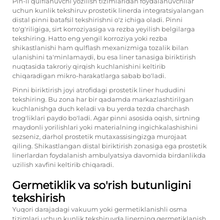
Pin-li qulflanuvchi yozilish tizimlaridan foydalanuvchilar
uchun kunlik tekshiruv prostetik linerda integratsiyalangan
distal pinni batafsil tekshirishni o'z ichiga oladi. Pinni
to'g'riligiga, sirt korroziyasiga va rezba yeyilish belgilarga
tekshiring. Hatto eng yengil korroziya yoki rezba
shikastlanishi ham qulflash mexanizmiga tozalik bilan
ulanishini ta'minlamaydi, bu esa liner tanasiga biriktirish
nuqtasida takroriy qirqish kuchlanishini keltirib
chiqaradigan mikro-harakatlarga sabab bo'ladi.
Pinni biriktirish joyi atrofidagi prostetik liner hududini
tekshiring. Bu zona har bir qadamda markazlashtirilgan
kuchlanishga duch keladi va bu yerda tezda charchash
trog'liklari paydo bo'ladi. Agar pinni asosida oqish, sirtning
maydonli yorilishlari yoki materialning ingichkalashishini
sezseniz, darhol prostetik mutaxassisingizga murojaat
qiling. Shikastlangan distal biriktirish zonasiga ega prostetik
linerlardan foydalanish ambulyatsiya davomida birdanlikda
uzilish xavfini keltirib chiqaradi.
Germetiklik va so'rish butunligini
tekshirish
Yuqori darajadagi vakuum yoki germetiklanishli osma
tizimlari uchun kunlik tekshiruvda linerning germetiklanish