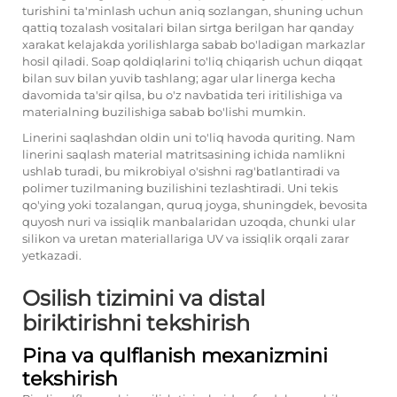
turishini ta'minlash uchun aniq sozlangan, shuning uchun
qattiq tozalash vositalari bilan sirtga berilgan har qanday
xarakat kelajakda yorilishlarga sabab bo'ladigan markazlar
hosil qiladi. Soap qoldiqlarini to'liq chiqarish uchun diqqat
bilan suv bilan yuvib tashlang; agar ular linerga kecha
davomida ta'sir qilsa, bu o'z navbatida teri iritilishiga va
materialning buzilishiga sabab bo'lishi mumkin.
Linerini saqlashdan oldin uni to'liq havoda quriting. Nam
linerini saqlash material matritsasining ichida namlikni
ushlab turadi, bu mikrobiyal o'sishni rag'batlantiradi va
polimer tuzilmaning buzilishini tezlashtiradi. Uni tekis
qo'ying yoki tozalangan, quruq joyga, shuningdek, bevosita
quyosh nuri va issiqlik manbalaridan uzoqda, chunki ular
silikon va uretan materiallariga UV va issiqlik orqali zarar
yetkazadi.
Osilish tizimini va distal
biriktirishni tekshirish
Pina va qulflanish mexanizmini
tekshirish