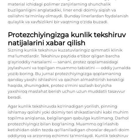
material ichidagi polimer zanjirlarning shunchalik
buzilganligini anglatadiki, liner endi doimiy siqish va
osilishni ta'minlay olmaydi. Bunday linerlardan foydalanish
qulaylik va xavfsizlikni bir vaqtning o'zida buzadi.
Protezchiyingizga kunlik tekshiruv
natijalarini xabar qilish
Sizning kunlik tekshiruv kuzatuvlaringiz qimmatli klinik
ma'lumotlardir. Tekshiruv paytida e'tibor qilgan barcha
g'ayrioddiy narsalarni — sanani, protez qoplamasidagi
joylashuvni va topilgan muammo tabiatini — oddiy jurnalda
yozib boring. Bu jurnal protezchiyingizga qoplamaning
qanday yaxshi ishlashini va qachon almashtirish kerakligi
haqida, shuningdek, protez o'rnini sozlash bo'yicha
yaxshiroq maslahat berish uchun uzun muddatli tasavvur
beradi.
Agar kunlik tekshiruvda ko'rinadigan yorilish, pinning
ishlamay qolishi yoki doimiy teri shikastlanishi kabi muhim
topilma aniqlansa, belgilangan qabulga kutilmang. Darhol
protezchiyingiz bilan bog'laning. Muammo og'irlashib
ketishidan oldin tezda qo'llaniladigan choralar deyarli doim
oddiyroq va arzonroq echimni ta'minlaydi. Kunlik tekshiruv