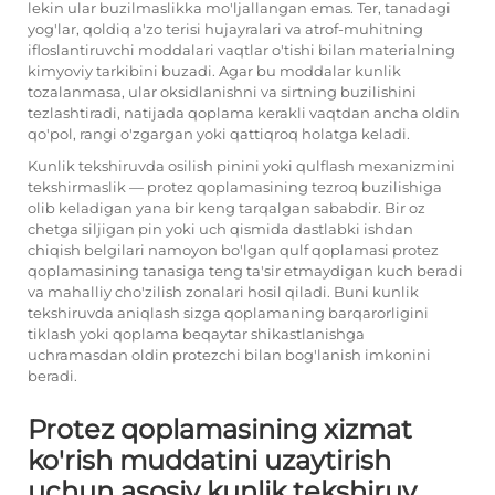
lekin ular buzilmaslikka mo'ljallangan emas. Ter, tanadagi
yog'lar, qoldiq a'zo terisi hujayralari va atrof-muhitning
ifloslantiruvchi moddalari vaqtlar o'tishi bilan materialning
kimyoviy tarkibini buzadi. Agar bu moddalar kunlik
tozalanmasa, ular oksidlanishni va sirtning buzilishini
tezlashtiradi, natijada qoplama kerakli vaqtdan ancha oldin
qo'pol, rangi o'zgargan yoki qattiqroq holatga keladi.
Kunlik tekshiruvda osilish pinini yoki qulflash mexanizmini
tekshirmaslik — protez qoplamasining tezroq buzilishiga
olib keladigan yana bir keng tarqalgan sababdir. Bir oz
chetga siljigan pin yoki uch qismida dastlabki ishdan
chiqish belgilari namoyon bo'lgan qulf qoplamasi protez
qoplamasining tanasiga teng ta'sir etmaydigan kuch beradi
va mahalliy cho'zilish zonalari hosil qiladi. Buni kunlik
tekshiruvda aniqlash sizga qoplamaning barqarorligini
tiklash yoki qoplama beqaytar shikastlanishga
uchramasdan oldin protezchi bilan bog'lanish imkonini
beradi.
Protez qoplamasining xizmat
ko'rish muddatini uzaytirish
uchun asosiy kunlik tekshiruv