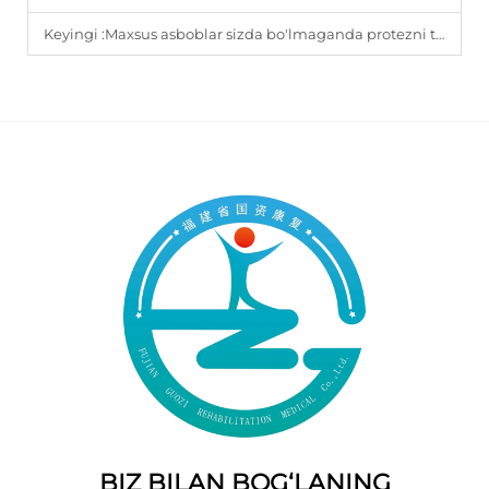
Keyingi :
Maxsus asboblar sizda bo'lmaganda protezni tozalashning eng yaxshi usuli nima?
BIZ BILAN BOG‘LANING