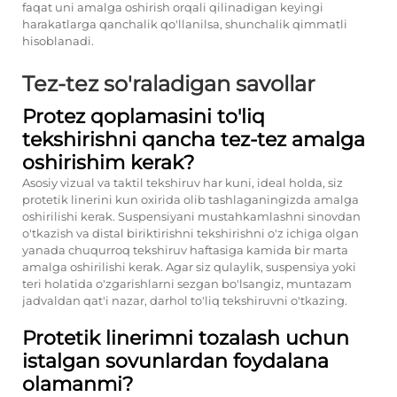
faqat uni amalga oshirish orqali qilinadigan keyingi
harakatlarga qanchalik qo'llanilsa, shunchalik qimmatli
hisoblanadi.
Tez-tez so'raladigan savollar
Protez qoplamasini to'liq
tekshirishni qancha tez-tez amalga
oshirishim kerak?
Asosiy vizual va taktil tekshiruv har kuni, ideal holda, siz
protetik linerini kun oxirida olib tashlaganingizda amalga
oshirilishi kerak. Suspensiyani mustahkamlashni sinovdan
o'tkazish va distal biriktirishni tekshirishni o'z ichiga olgan
yanada chuqurroq tekshiruv haftasiga kamida bir marta
amalga oshirilishi kerak. Agar siz qulaylik, suspensiya yoki
teri holatida o'zgarishlarni sezgan bo'lsangiz, muntazam
jadvaldan qat'i nazar, darhol to'liq tekshiruvni o'tkazing.
Protetik linerimni tozalash uchun
istalgan sovunlardan foydalana
olamanmi?