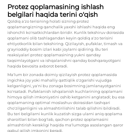
Protez qoplamasining ishlash
belgilari haqida terini o'qish
Qoldiq a'zo terisining holati sizning protez
qoplamangizning qanchalik yaxshi ishlashi haqida eng
ishonchli ko'rsatkichlardan biridir. Kunlik tekshiruv doirasida
qoplamani olib tashlagandan keyin qoldiq a'zo terisini
ehtiyotkorlik bilan tekshiring. Qizilayish, pufaklar, tirnash va
g'ayrioddiy bosim izlari kabi joylarni qidiring. Bu teri
reaksiyalari protez qoplamasining yukni qanday
taqsimlayotgani va ishqalanishni qanday boshqarayotgani
haqida bevosita axborot beradi.
Ma'lum bir zonada doimiy qizilayish protez qoplamasida
ingichka joy yoki mahalliy qattiqlik o'zgarishi vujudga
kelganligini, ya'ni bu zonaga bosimning jamlanayotganini
ko'rsatadi. Pufaklanish ishqalanish kuchlarining qoplamani
himoya qilish imkoniyatini oshib ketganini anglatadi; bu esa
qoplamaning optimal moslashuv doirasidan tashqari
cho'zilganligini va almashtirilishini talab qilishini bildiradi.
Bu teri belgilarni kunlik kuzatish sizga ularni aniq qoplama
sharoitlari bilan bog'lab, qachon protez qoplamasini
almashtirish kerakligi haqida ma'lumotga asoslangan qaror
qabul qilish imkonini beradi.