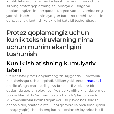
kunlik tekshiruvlarni, har bir tekshiruvning nima uchun
sizning protez qoplamangizni himoya qilishiga va
qoplamangizni imkon qadar uzoqroq vaqt davomida eng
yaxshi ishlashini ta'minlaydigan barqaror tekshiruv odatini
qanday shakllantirish kerakligini batafsil tushuntiradi.
Protez qoplamangiz uchun
kunlik tekshiruvlarning nima
uchun muhim ekanligini
tushunish
Kunlik ishlatishning kumulyativ
ta'siri
Siz har safar protez qoplamangizni kiyganda, u mexanik
kuchlanishga uchrab qoladi. Silikon yoki uretan
material
qoldiq a'zoga cho'ziladi, g'ovsda siqiladi va siz har bir
qadamda qoplam biegiladi. Yuzlab kunlik sikllar davomida
bu kuchlanish ko'rinmas holatda ham to'planib boradi.
Mikro-yorilishlar ko'rinadigan yorilish paydo bo'lishidan
ancha oldin, odatda distal (uch) qismida va proksimal (ya'ni
tanaga yaqin) chetida eng katta kuchlanish joylarida hosil