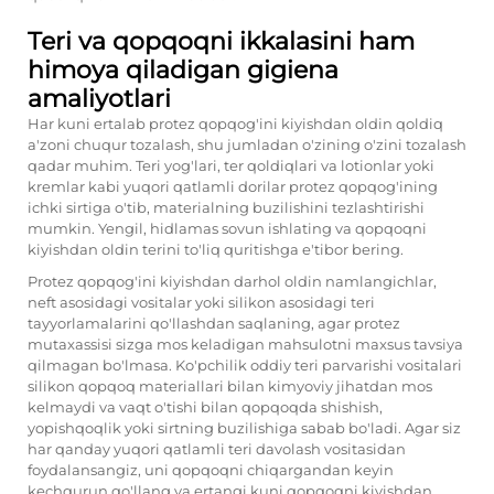
Teri va qopqoqni ikkalasini ham
himoya qiladigan gigiena
amaliyotlari
Har kuni ertalab protez qopqog'ini kiyishdan oldin qoldiq
a'zoni chuqur tozalash, shu jumladan o'zining o'zini tozalash
qadar muhim. Teri yog'lari, ter qoldiqlari va lotionlar yoki
kremlar kabi yuqori qatlamli dorilar protez qopqog'ining
ichki sirtiga o'tib, materialning buzilishini tezlashtirishi
mumkin. Yengil, hidlamas sovun ishlating va qopqoqni
kiyishdan oldin terini to'liq quritishga e'tibor bering.
Protez qopqog'ini kiyishdan darhol oldin namlangichlar,
neft asosidagi vositalar yoki silikon asosidagi teri
tayyorlamalarini qo'llashdan saqlaning, agar protez
mutaxassisi sizga mos keladigan mahsulotni maxsus tavsiya
qilmagan bo'lmasa. Ko'pchilik oddiy teri parvarishi vositalari
silikon qopqoq materiallari bilan kimyoviy jihatdan mos
kelmaydi va vaqt o'tishi bilan qopqoqda shishish,
yopishqoqlik yoki sirtning buzilishiga sabab bo'ladi. Agar siz
har qanday yuqori qatlamli teri davolash vositasidan
foydalansangiz, uni qopqoqni chiqargandan keyin
kechqurun qo'llang va ertangi kuni qopqoqni kiyishdan