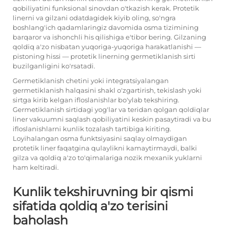
qobiliyatini funksional sinovdan o'tkazish kerak. Protetik
linerni va gilzani odatdagidek kiyib oling, so'ngra
boshlang'ich qadamlaringiz davomida osma tizimining
barqaror va ishonchli his qilishiga e'tibor bering. Gilzaning
qoldiq a'zo nisbatan yuqoriga-yuqoriga harakatlanishi —
pistoning hissi — protetik linerning germetiklanish sirti
buzilganligini ko'rsatadi.
Germetiklanish chetini yoki integratsiyalangan
germetiklanish halqasini shakl o'zgartirish, tekislash yoki
sirtga kirib kelgan ifloslanishlar bo'ylab tekshiring.
Germetiklanish sirtidagi yog'lar va teridan qolgan qoldiqlar
liner vakuumni saqlash qobiliyatini keskin pasaytiradi va bu
ifloslanishlarni kunlik tozalash tartibiga kiriting.
Loyihalangan osma funktsiyasini saqlay olmaydigan
protetik liner faqatgina qulaylikni kamaytirmaydi, balki
gilza va qoldiq a'zo to'qimalariga nozik mexanik yuklarni
ham keltiradi.
Kunlik tekshiruvning bir qismi
sifatida qoldiq a'zo terisini
baholash