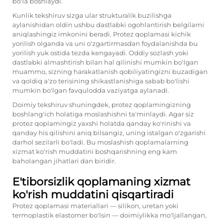
bo'la boshlaydi.
Kunlik tekshiruv sizga ular strukturalik buzilishga
aylanishidan oldin ushbu dastlabki ogohlantirish belgilarni
aniqlashingiz imkonini beradi. Protez qoplamasi kichik
yorilish olganda va uni o'zgartirmasdan foydalanishda bu
yorilish yuk ostida tezda kengayadi. Oddiy sozlash yoki
dastlabki almashtirish bilan hal qilinishi mumkin bo'lgan
muammo, sizning harakatlanish qobiliyatingizni buzadigan
va qoldiq a'zo terisining shikastlanishiga sabab bo'lishi
mumkin bo'lgan favqulodda vaziyatga aylanadi.
Doimiy tekshiruv shuningdek, protez qoplamingizning
boshlang'ich holatiga moslashishni ta'minlaydi. Agar siz
protez qoplamingiz yaxshi holatda qanday ko'rinishi va
qanday his qilishini aniq bilsangiz, uning istalgan o'zgarishi
darhol sezilarli bo'ladi. Bu moslashish qoplamalarning
xizmat ko'rish muddatini boshqarishning eng kam
baholangan jihatlari dan biridir.
E'tiborsizlik qoplamaning xizmat
ko'rish muddatini qisqartiradi
Protez qoplamasi materiallari — silikon, uretan yoki
termoplastik elastomer bo'lsin — doimiylikka mo'ljallangan,