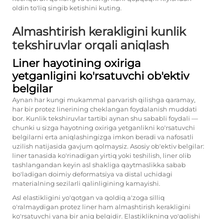
oldin to'liq singib ketishini kuting.
Almashtirish kerakligini kunlik
tekshiruvlar orqali aniqlash
Liner hayotining oxiriga
yetganligini ko'rsatuvchi ob'ektiv
belgilar
Aynan har kungi mukammal parvarish qilishga qaramay,
har bir protez linerining cheklangan foydalanish muddati
bor. Kunlik tekshiruvlar tartibi aynan shu sababli foydali —
chunki u sizga hayotning oxiriga yetganlikni ko'rsatuvchi
belgilarni erta aniqlashingizga imkon beradi va nafosatli
uzilish natijasida gavjum qolmaysiz. Asosiy ob'ektiv belgilar:
liner tanasida ko'rinadigan yirtiq yoki teshilish, liner olib
tashlangandan keyin asl shakliga qaytmaslikka sabab
bo'ladigan doimiy deformatsiya va distal uchidagi
materialning sezilarli qalinligining kamayishi.
Asl elastikligini yo'qotgan va qoldiq a'zoga silliq
o'ralmaydigan protez liner ham almashtirish kerakligini
ko'rsatuvchi yana bir aniq belgidir. Elastiklikning yo'qolishi