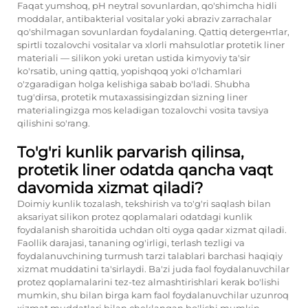
Faqat yumshoq, pH neytral sovunlardan, qo'shimcha hidli
moddalar, antibakterial vositalar yoki abraziv zarrachalar
qo'shilmagan sovunlardan foydalaning. Qattiq detergентlar,
spirtli tozalovchi vositalar va xlorli mahsulotlar protetik liner
materiali — silikon yoki uretan ustida kimyoviy ta'sir
ko'rsatib, uning qattiq, yopishqoq yoki o'lchamlari
o'zgaradigan holga kelishiga sabab bo'ladi. Shubha
tug'dirsa, protetik mutaxassisingizdan sizning liner
materialingizga mos keladigan tozalovchi vosita tavsiya
qilishini so'rang.
To'g'ri kunlik parvarish qilinsa,
protetik liner odatda qancha vaqt
davomida xizmat qiladi?
Doimiy kunlik tozalash, tekshirish va to'g'ri saqlash bilan
aksariyat silikon protez qoplamalari odatdagi kunlik
foydalanish sharoitida uchdan olti oyga qadar xizmat qiladi.
Faollik darajasi, tananing og'irligi, terlash tezligi va
foydalanuvchining turmush tarzi talablari barchasi haqiqiy
xizmat muddatini ta'sirlaydi. Ba'zi juda faol foydalanuvchilar
protez qoplamalarini tez-tez almashtirishlari kerak bo'lishi
mumkin, shu bilan birga kam faol foydalanuvchilar uzunroq
xizmat muddatlari bilan cheklangan bo'lishi mumkin.