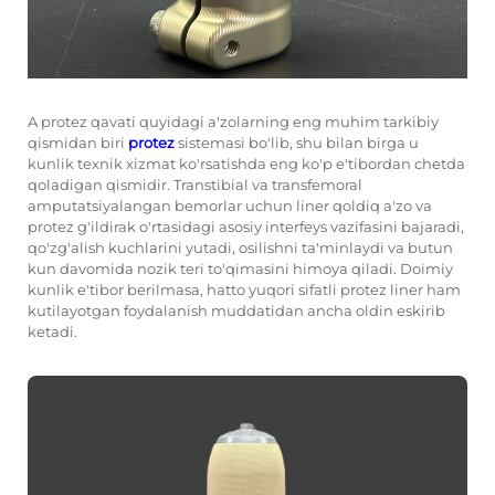
A
protez qavati
quyidagi a'zolarning eng muhim tarkibiy
qismidan biri
protez
sistemasi bo'lib, shu bilan birga u
kunlik texnik xizmat ko'rsatishda eng ko'p e'tibordan chetda
qoladigan qismidir. Transtibial va transfemoral
amputatsiyalangan bemorlar uchun liner qoldiq a'zo va
protez g'ildirak o'rtasidagi asosiy interfeys vazifasini bajaradi,
qo'zg'alish kuchlarini yutadi, osilishni ta'minlaydi va butun
kun davomida nozik teri to'qimasini himoya qiladi. Doimiy
kunlik e'tibor berilmasa, hatto yuqori sifatli protez liner ham
kutilayotgan foydalanish muddatidan ancha oldin eskirib
ketadi.