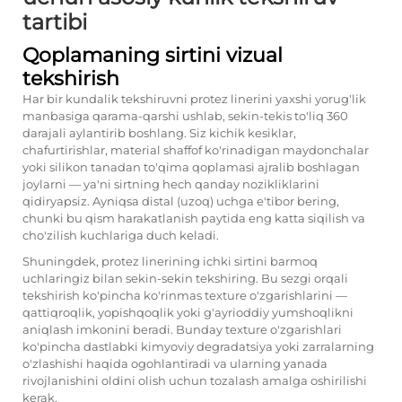
tartibi
Qoplamaning sirtini vizual
tekshirish
Har bir kundalik tekshiruvni protez linerini yaxshi yorug'lik
manbasiga qarama-qarshi ushlab, sekin-tekis to'liq 360
darajali aylantirib boshlang. Siz kichik kesiklar,
chafurtirishlar, material shaffof ko'rinadigan maydonchalar
yoki silikon tanadan to'qima qoplamasi ajralib boshlagan
joylarni — ya'ni sirtning hech qanday nozikliklarini
qidiryapsiz. Ayniqsa distal (uzoq) uchga e'tibor bering,
chunki bu qism harakatlanish paytida eng katta siqilish va
cho'zilish kuchlariga duch keladi.
Shuningdek, protez linerining ichki sirtini barmoq
uchlaringiz bilan sekin-sekin tekshiring. Bu sezgi orqali
tekshirish ko'pincha ko'rinmas texture o'zgarishlarini —
qattiqroqlik, yopishqoqlik yoki g'ayrioddiy yumshoqlikni
aniqlash imkonini beradi. Bunday texture o'zgarishlari
ko'pincha dastlabki kimyoviy degradatsiya yoki zarralarning
o'zlashishi haqida ogohlantiradi va ularning yanada
rivojlanishini oldini olish uchun tozalash amalga oshirilishi
kerak.