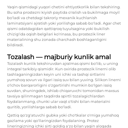
Yaqin qismidagi yuqori chetini ehtiyotkorlik bilan tekshiring.
Bu soha prostezni kiyish paytida o'ralish va bukilmaga moyil
bo'ladi va chetdagi takroriy mexanik kuchlanish
laminatsiyani ajratish yoki yorilishga sabab bo'ladi. Agar chet
qismi odatdagidan qattiqroq tuyulsagina yoki bukilish
chizig'ida oqish belgilari ko'rinasa, bu prostezik liner
materialining shu zonada charchash boshlaganligini
bildiradi.
Tozalash — majburiy kunlik amal
Tozalash kunlik tekshiruvdan ajralmas qismi bo'lib, u uning
integral tarkibiy qismidir. Kun oxirida prostezik linerni olib
tashlaganingizdan keyin uni ichki va tashqi sirtlarini
yumshoq sovun va ilgari issiq suv bilan yuving. Silikon linerni
o'lchov barqarorligini o'zgartirishi mumkin bo'lgan issiq
suvdan, shuningdek, ishlab chiqaruvchi tomonidan maxsus
tavsiya qilinmagan taqdirda spirtli tozalagichlardan
foydalanmang, chunki ular vaqt o'tishi bilan materialni
quritib, yorilishlarga sabab bo'ladi.
Qattiq qo'zg'atuvchi gubka yoki cho'tkalar o'rniga yumshoq
gazlama yoki qo'llaringizdan foydalaning. Protez
lineringizning ichki sirti qoldiq a'zo bilan yaqin aloqada