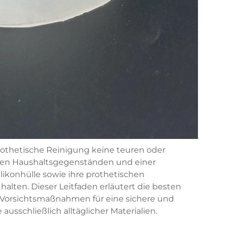
prothetische Reinigung keine teuren oder
nigen Haushaltsgegenständen und einer
ikonhülle sowie ihre prothetischen
ten. Dieser Leitfaden erläutert die besten
 Vorsichtsmaßnahmen für eine sichere und
ausschließlich alltäglicher Materialien.