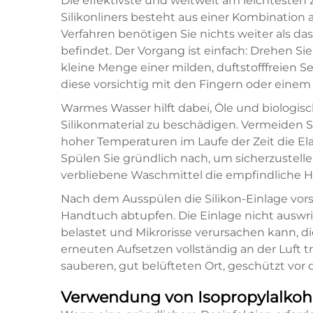
Die effektivste und weltweit am leichteste
Silikonliners besteht aus einer Kombination
Verfahren benötigen Sie nichts weiter als d
befindet. Der Vorgang ist einfach: Drehen Sie
kleine Menge einer milden, duftstofffreien S
diese vorsichtig mit den Fingern oder einem
Warmes Wasser hilft dabei, Öle und biologis
Silikonmaterial zu beschädigen. Vermeiden S
hoher Temperaturen im Laufe der Zeit die Elas
Spülen Sie gründlich nach, um sicherzustelle
verbliebene Waschmittel die empfindliche H
Nach dem Ausspülen die Silikon-Einlage vors
Handtuch abtupfen. Die Einlage nicht auswri
belastet und Mikrorisse verursachen kann, d
erneuten Aufsetzen vollständig an der Luft t
sauberen, gut belüfteten Ort, geschützt vor 
Verwendung von Isopropylalkoho