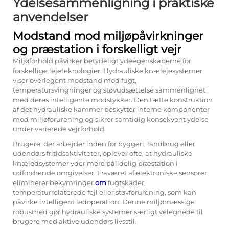
Ydelsesammenligning i praktiske
anvendelser
Modstand mod miljøpåvirkninger
og præstation i forskelligt vejr
Miljøforhold påvirker betydeligt ydeegenskaberne for
forskellige lejeteknologier. Hydrauliske knælejesystemer
viser overlegent modstand mod fugt,
temperatursvingninger og støvudsættelse sammenlignet
med deres intelligente modstykker. Den tætte konstruktion
af det hydrauliske kammer beskytter interne komponenter
mod miljøforurening og sikrer samtidig konsekvent ydelse
under varierede vejrforhold.
Brugere, der arbejder inden for byggeri, landbrug eller
udendørs fritidsaktiviteter, oplever ofte, at hydrauliske
knæledsystemer yder mere pålidelig præstation i
udfordrende omgivelser. Fraværet af elektroniske sensorer
eliminerer bekymringer
om
fugtskader,
temperaturrelaterede fejl eller støvforurening, som kan
påvirke intelligent ledoperation. Denne miljømæssige
robusthed gør hydrauliske systemer særligt velegnede til
brugere med aktive udendørs livsstil.