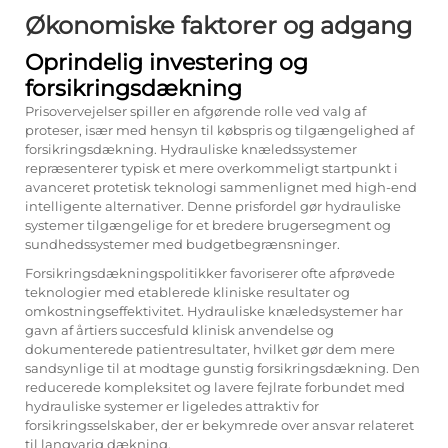
Økonomiske faktorer og adgang
Oprindelig investering og
forsikringsdækning
Prisovervejelser spiller en afgørende rolle ved valg af
proteser, især med hensyn til købspris og tilgængelighed af
forsikringsdækning. Hydrauliske knæledssystemer
repræsenterer typisk et mere overkommeligt startpunkt i
avanceret protetisk teknologi sammenlignet med high-end
intelligente alternativer. Denne prisfordel gør hydrauliske
systemer tilgængelige for et bredere brugersegment og
sundhedssystemer med budgetbegrænsninger.
Forsikringsdækningspolitikker favoriserer ofte afprøvede
teknologier med etablerede kliniske resultater og
omkostningseffektivitet. Hydrauliske knæledsystemer har
gavn af årtiers succesfuld klinisk anvendelse og
dokumenterede patientresultater, hvilket gør dem mere
sandsynlige til at modtage gunstig forsikringsdækning. Den
reducerede kompleksitet og lavere fejlrate forbundet med
hydrauliske systemer er ligeledes attraktiv for
forsikringsselskaber, der er bekymrede over ansvar relateret
til langvarig dækning.