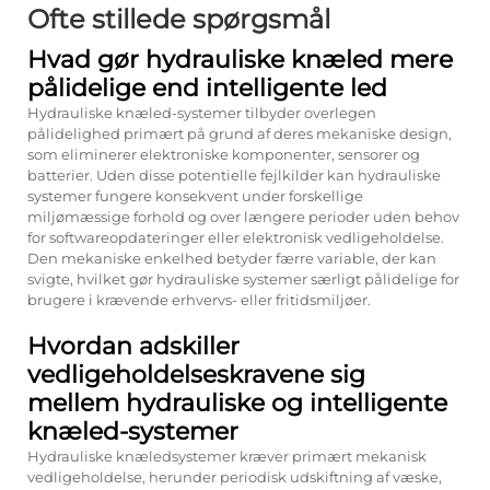
Ofte stillede spørgsmål
Hvad gør hydrauliske knæled mere
pålidelige end intelligente led
Hydrauliske knæled-systemer tilbyder overlegen
pålidelighed primært på grund af deres mekaniske design,
som eliminerer elektroniske komponenter, sensorer og
batterier. Uden disse potentielle fejlkilder kan hydrauliske
systemer fungere konsekvent under forskellige
miljømæssige forhold og over længere perioder uden behov
for softwareopdateringer eller elektronisk vedligeholdelse.
Den mekaniske enkelhed betyder færre variable, der kan
svigte, hvilket gør hydrauliske systemer særligt pålidelige for
brugere i krævende erhvervs- eller fritidsmiljøer.
Hvordan adskiller
vedligeholdelseskravene sig
mellem hydrauliske og intelligente
knæled-systemer
Hydrauliske knæledsystemer kræver primært mekanisk
vedligeholdelse, herunder periodisk udskiftning af væske,