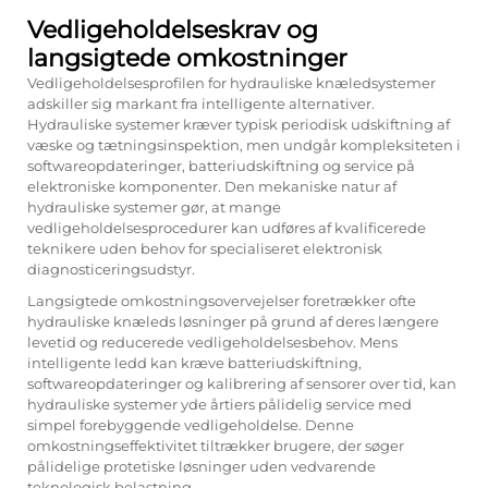
Vedligeholdelseskrav og
langsigtede omkostninger
Vedligeholdelsesprofilen for hydrauliske knæledsystemer
adskiller sig markant fra intelligente alternativer.
Hydrauliske systemer kræver typisk periodisk udskiftning af
væske og tætningsinspektion, men undgår kompleksiteten i
softwareopdateringer, batteriudskiftning og service på
elektroniske komponenter. Den mekaniske natur af
hydrauliske systemer gør, at mange
vedligeholdelsesprocedurer kan udføres af kvalificerede
teknikere uden behov for specialiseret elektronisk
diagnosticeringsudstyr.
Langsigtede omkostningsovervejelser foretrækker ofte
hydrauliske knæleds løsninger på grund af deres længere
levetid og reducerede vedligeholdelsesbehov. Mens
intelligente ledd kan kræve batteriudskiftning,
softwareopdateringer og kalibrering af sensorer over tid, kan
hydrauliske systemer yde årtiers pålidelig service med
simpel forebyggende vedligeholdelse. Denne
omkostningseffektivitet tiltrækker brugere, der søger
pålidelige protetiske løsninger uden vedvarende
teknologisk belastning.