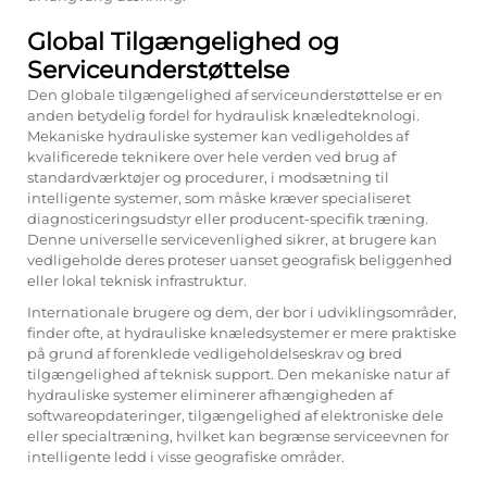
Global Tilgængelighed og
Serviceunderstøttelse
Den globale tilgængelighed af serviceunderstøttelse er en
anden betydelig fordel for hydraulisk knæledteknologi.
Mekaniske hydrauliske systemer kan vedligeholdes af
kvalificerede teknikere over hele verden ved brug af
standardværktøjer og procedurer, i modsætning til
intelligente systemer, som måske kræver specialiseret
diagnosticeringsudstyr eller producent-specifik træning.
Denne universelle servicevenlighed sikrer, at brugere kan
vedligeholde deres proteser uanset geografisk beliggenhed
eller lokal teknisk infrastruktur.
Internationale brugere og dem, der bor i udviklingsområder,
finder ofte, at hydrauliske knæledsystemer er mere praktiske
på grund af forenklede vedligeholdelseskrav og bred
tilgængelighed af teknisk support. Den mekaniske natur af
hydrauliske systemer eliminerer afhængigheden af
softwareopdateringer, tilgængelighed af elektroniske dele
eller specialtræning, hvilket kan begrænse serviceevnen for
intelligente ledd i visse geografiske områder.