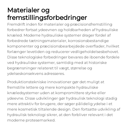
Materialer og
fremstillingsforbedringer
Fremdrift inden for materialer og præcisionsfremstilling
forbedrer fortsat ydeevnen og holdbarheden af hydrauliske
knæled. Moderne hydrauliske systemer drager fordel af
forbedrede tætningsmaterialer, korrosionsbestandige
komponenter og præcisionsbearbejdede overflader, hvilket
forlænger levetiden og reducerer vedligeholdelsesbehovet.
Disse teknologiske forbedringer bevares de iboende fordele
ved hydrauliske systemer, samtidig med at historiske
begrænsninger relateret til vægt, størrelse og
ydelseskonsekvens adresseres.
Produktionstekniske innovationer gør det muligt at
fremstille lettere og mere kompakte hydrauliske
knæledsystemer uden at kompromittere styrke eller
ydeevne. Disse udviklinger gør hydraulisk teknologi stadig
mere attraktiv for brugere, der søger pålidelig ydelse i et
mere kosmetisk tiltalende design. Den fortsatte udvikling af
hydraulisk teknologi sikrer, at den forbliver relevant i det
moderne protesemarked.