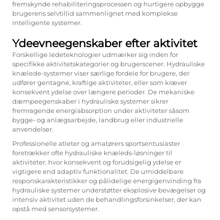
fremskynde rehabiliteringsprocessen og hurtigere opbygge
brugerens selvtillid sammenlignet med komplekse
intelligente systemer.
Ydeevneegenskaber efter aktivitet
Forskellige ledeteknologier udmærker sig inden for
specifikke aktivitetskategorier og brugerscener. Hydrauliske
knælede-systemer viser særlige fordele for brugere, der
udfører gentagne, kraftige aktiviteter, eller som kræver
konsekvent ydelse over længere perioder. De mekaniske
dæmpeegenskaber i hydrauliske systemer sikrer
fremragende energiabsorption under aktiviteter såsom
bygge- og anlægsarbejde, landbrug eller industrielle
anvendelser.
Professionelle atleter og amatørers sportsentusiaster
foretrækker ofte hydrauliske knæleds-løsninger til
aktiviteter, hvor konsekvent og forudsigelig ydelse er
vigtigere end adaptiv funktionalitet. De umiddelbare
responskarakteristikker og pålidelige energigenvinding fra
hydrauliske systemer understøtter eksplosive bevægelser og
intensiv aktivitet uden de behandlingsforsinkelser, der kan
opstå med sensorsystemer.