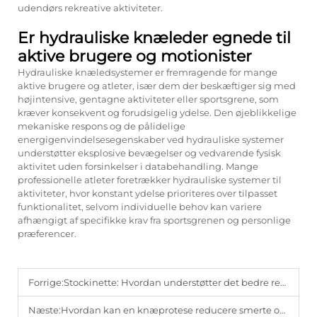
udendørs rekreative aktiviteter.
Er hydrauliske knæleder egnede til
aktive brugere og motionister
Hydrauliske knæledsystemer er fremragende for mange
aktive brugere og atleter, især dem der beskæftiger sig med
højintensive, gentagne aktiviteter eller sportsgrene, som
kræver konsekvent og forudsigelig ydelse. Den øjeblikkelige
mekaniske respons og de pålidelige
energigenvindelsesegenskaber ved hydrauliske systemer
understøtter eksplosive bevægelser og vedvarende fysisk
aktivitet uden forsinkelser i databehandling. Mange
professionelle atleter foretrækker hydrauliske systemer til
aktiviteter, hvor konstant ydelse prioriteres over tilpasset
funktionalitet, selvom individuelle behov kan variere
afhængigt af specifikke krav fra sportsgrenen og personlige
præferencer.
Forrige:
Stockinette: Hvordan understøtter det bedre resultater i hjælpemidler til handicappede?
Næste:
Hvordan kan en knæprotese reducere smerte og forbedre funktionen?