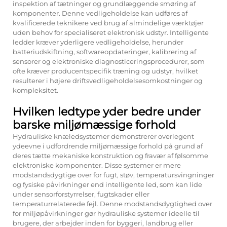
inspektion af tætninger og grundlæggende smøring af
komponenter. Denne vedligeholdelse kan udføres af
kvalificerede teknikere ved brug af almindelige værktøjer
uden behov for specialiseret elektronisk udstyr. Intelligente
ledder kræver yderligere vedligeholdelse, herunder
batteriudskiftning, softwareopdateringer, kalibrering af
sensorer og elektroniske diagnosticeringsprocedurer, som
ofte kræver producentspecifik træning og udstyr, hvilket
resulterer i højere driftsvedligeholdelsesomkostninger og
kompleksitet.
Hvilken ledtype yder bedre under
barske miljømæssige forhold
Hydrauliske knæledsystemer demonstrerer overlegent
ydeevne i udfordrende miljømæssige forhold på grund af
deres tætte mekaniske konstruktion og fravær af følsomme
elektroniske komponenter. Disse systemer er mere
modstandsdygtige over for fugt, støv, temperatursvingninger
og fysiske påvirkninger end intelligente led, som kan lide
under sensorforstyrrelser, fugtskader eller
temperaturrelaterede fejl. Denne modstandsdygtighed over
for miljøpåvirkninger gør hydrauliske systemer ideelle til
brugere, der arbejder inden for byggeri, landbrug eller