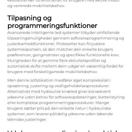
ekstraordinær funktionalitet for brugere med aktive livsstil
og varierede mobilitetsbehov.
Tilpasning og
programmeringsfunktioner
Avancerede intelligente led-systemer tilbyder omfattende
tilpasningsmuligheder gennem softwareprogrammering og
justerbarhedsfunktioner. Protesetter kan finjustere
systemresponsen, så den matcher den enkelte brugers
præferencer, gangmønster og specifikke funktionelle krav.
Muligheden for at gemme flere aktivitetsprofiler og
automatisk skifte mellem dem udgør en væsentlig fordel for
brugere med forskelligartede mobilitetsbehov.
Men denne sofistikation medfører øget kompleksitet i
opsætning, justering og vedligeholdelsesprocedurer.
Alternativet med hydraulisk knæled giver konsekvent
ydeevne uden behov for softwareopdateringer, batteristyring
eller komplekse programmeringsprocedurer. Mange
brugere sætter pris på den enkelte natur i hydrauliske
systemer, som leverer pålidelig ydeevne uden løbende
tekniske justeringer.