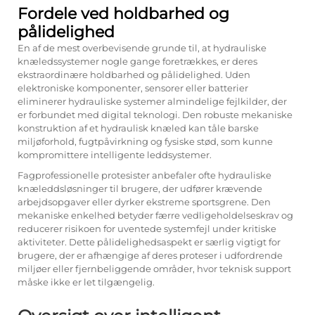
Fordele ved holdbarhed og
pålidelighed
En af de mest overbevisende grunde til, at hydrauliske
knæledssystemer nogle gange foretrækkes, er deres
ekstraordinære holdbarhed og pålidelighed. Uden
elektroniske komponenter, sensorer eller batterier
eliminerer hydrauliske systemer almindelige fejlkilder, der
er forbundet med digital teknologi. Den robuste mekaniske
konstruktion af et hydraulisk knæled kan tåle barske
miljøforhold, fugtpåvirkning og fysiske stød, som kunne
kompromittere intelligente leddsystemer.
Fagprofessionelle protesister anbefaler ofte hydrauliske
knæleddsløsninger til brugere, der udfører krævende
arbejdsopgaver eller dyrker ekstreme sportsgrene. Den
mekaniske enkelhed betyder færre vedligeholdelseskrav og
reducerer risikoen for uventede systemfejl under kritiske
aktiviteter. Dette pålidelighedsaspekt er særlig vigtigt for
brugere, der er afhængige af deres proteser i udfordrende
miljøer eller fjernbeliggende områder, hvor teknisk support
måske ikke er let tilgængelig.