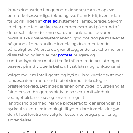
Proteseindustrien har gennem de seneste årtier oplevet
bemærkelsesværdige teknologiske fremskridt, især inden
for udviklingen af
knæled
systemer til amputerede. Selvom
intelligente led har fået stor opmærksomhed på grund af
deres sofistikerede sensorsdrevne funktioner, bevarer
hydrauliske knæledsystemer en vigtig position på markedet
på grund af deres unikke fordele og dokumenterede
pålidelighed. At forstå de grundlæggende forskelle mellem
disse teknologier hjælper
protese
brugere og
sundhedsydelere med at træffe informerede beslutninger
baseret på individuelle behov, livsstilskrav og funktionsmål.
Valget mellem intelligente og hydrauliske knæledsystemer
repræsenterer mere end blot et simpelt teknologisk
præferencevalg. Det indebærer en omhyggelig vurdering af
faktorer som brugerens aktivitetsniveau, miljøforhold,
vedligeholdelseskrav og forventninger til
langtidsholdbarhed. Mange protesefagfolk anerkender, at
hydraulisk knæledteknologi tilbyder klare fordele, der gør
den til det foretrukne valg for bestemte brugerprofiler og
anvendelser.