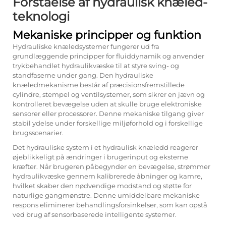
Forståelse af hydraulisk knæled-
teknologi
Mekaniske principper og funktion
Hydrauliske knæledsystemer fungerer ud fra
grundlæggende principper for fluiddynamik og anvender
trykbehandlet hydraulikvæske til at styre sving- og
standfaserne under gang. Den hydrauliske
knæledmekanisme består af præcisionsfremstillede
cylindre, stempel og ventilsystemer, som sikrer en jævn og
kontrolleret bevægelse uden at skulle bruge elektroniske
sensorer eller processorer. Denne mekaniske tilgang giver
stabil ydelse under forskellige miljøforhold og i forskellige
brugsscenarier.
Det hydrauliske system i et hydraulisk knæledd reagerer
øjeblikkeligt på ændringer i brugerinput og eksterne
kræfter. Når brugeren påbegynder en bevægelse, strømmer
hydraulikvæske gennem kalibrerede åbninger og kamre,
hvilket skaber den nødvendige modstand og støtte for
naturlige gangmønstre. Denne umiddelbare mekaniske
respons eliminerer behandlingsforsinkelser, som kan opstå
ved brug af sensorbaserede intelligente systemer.