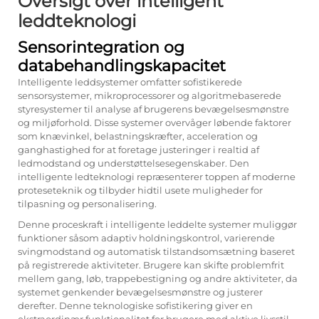
Oversigt over intelligent
leddteknologi
Sensorintegration og
databehandlingskapacitet
Intelligente leddsystemer omfatter sofistikerede
sensorsystemer, mikroprocessorer og algoritmebaserede
styresystemer til analyse af brugerens bevægelsesmønstre
og miljøforhold. Disse systemer overvåger løbende faktorer
som knævinkel, belastningskræfter, acceleration og
ganghastighed for at foretage justeringer i realtid af
ledmodstand og understøttelsesegenskaber. Den
intelligente ledteknologi repræsenterer toppen af moderne
proteseteknik og tilbyder hidtil usete muligheder for
tilpasning og personalisering.
Denne proceskraft i intelligente leddelte systemer muliggør
funktioner såsom adaptiv holdningskontrol, varierende
svingmodstand og automatisk tilstandsomsætning baseret
på registrerede aktiviteter. Brugere kan skifte problemfrit
mellem gang, løb, trappebestigning og andre aktiviteter, da
systemet genkender bevægelsesmønstre og justerer
derefter. Denne teknologiske sofistikering giver en