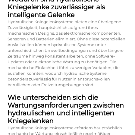
Kniegelenke zuverlässiger als
intelligente Gelenke
Hydraulische Kniegelenksysteme bieten eine überlegene
Zuverlässigkeit, hauptsächlich aufgrund ihres
mechanischen Designs, das elektronische Komponenten,
Sensoren und Batterien eliminiert. Ohne diese potenziellen
Ausfallstellen können hydraulische Systeme unter
unterschiedlichen Umweltbedingungen und über längere
Zeiträume hinweg konsistent arbeiten, ohne Software-
Updates oder elektronische Wartung zu benötigen. Die
mechanische Einfachheit führt zu weniger Variablen, die
ausfallen könnten, wodurch hydraulische Systeme
besonders zuverlässig für Nutzer in anspruchsvollen
beruflichen oder Freizeitumgebungen sind.
Wie unterscheiden sich die
Wartungsanforderungen zwischen
hydraulischen und intelligenten
Kniegelenken
Hydraulische Kniegelenksysteme erfordern hauptsächlich
mechanische Wartung, einschließlich regelmäßiger