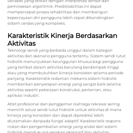
variabel yang terkait dengan interpretasi sensor dan
pemrosesan algoritmik. Prediktabilitas ini dapat
mempercepat proses rehabilitasi dan membangun
kepercayaan diri pengguna lebih cepat dibandingkan
sistem cerdas yang kompleks.
Karakteristik Kinerja Berdasarkan
Aktivitas
Teknologi sendi yang berbeda unggul dalam kategori
aktivitas dan skenario pengguna tertentu. Sistem sendi lutut
hidrolik menunjukkan keunggulan khusus bagi pengguna
yang terlibat dalam aktivitas berulang berdampak tinggi
atau yang membutuhkan kinerja konsisten selama periode
panjang. Karakteristik redaman mekanis sistem hidrolik
memberikan penyerapan energi yang sangat baik selama
aktivitas seperti pekerjaan konstruksi, pertanian, atau
aplikasi industri.
Atlet profesional dan penggemar olahraga rekreasi sering
memilih solusi sendi lutut hidrolik untuk aktivitas di mana
kinerja yang konsisten dan dapat diprediksi lebih
diutamakan daripada fungsi adaptif. Karakteristik respons
instan dan pengembalian energi yang andal dari sistem
hidrolik mendukung gerakan eksplosif dan aktivitas