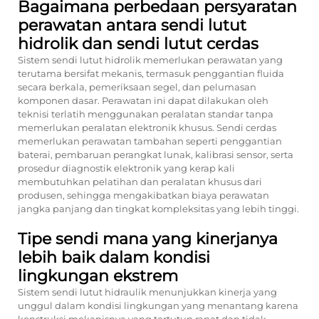
Bagaimana perbedaan persyaratan
perawatan antara sendi lutut
hidrolik dan sendi lutut cerdas
Sistem sendi lutut hidrolik memerlukan perawatan yang
terutama bersifat mekanis, termasuk penggantian fluida
secara berkala, pemeriksaan segel, dan pelumasan
komponen dasar. Perawatan ini dapat dilakukan oleh
teknisi terlatih menggunakan peralatan standar tanpa
memerlukan peralatan elektronik khusus. Sendi cerdas
memerlukan perawatan tambahan seperti penggantian
baterai, pembaruan perangkat lunak, kalibrasi sensor, serta
prosedur diagnostik elektronik yang kerap kali
membutuhkan pelatihan dan peralatan khusus dari
produsen, sehingga mengakibatkan biaya perawatan
jangka panjang dan tingkat kompleksitas yang lebih tinggi.
Tipe sendi mana yang kinerjanya
lebih baik dalam kondisi
lingkungan ekstrem
Sistem sendi lutut hidraulik menunjukkan kinerja yang
unggul dalam kondisi lingkungan yang menantang karena