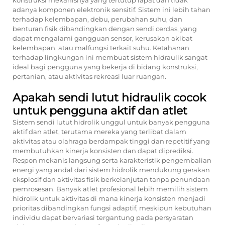
konstruksi mekanisnya yang tertutup rapat dan tidak
adanya komponen elektronik sensitif. Sistem ini lebih tahan
terhadap kelembapan, debu, perubahan suhu, dan
benturan fisik dibandingkan dengan sendi cerdas, yang
dapat mengalami gangguan sensor, kerusakan akibat
kelembapan, atau malfungsi terkait suhu. Ketahanan
terhadap lingkungan ini membuat sistem hidraulik sangat
ideal bagi pengguna yang bekerja di bidang konstruksi,
pertanian, atau aktivitas rekreasi luar ruangan.
Apakah sendi lutut hidraulik cocok
untuk pengguna aktif dan atlet
Sistem sendi lutut hidrolik unggul untuk banyak pengguna
aktif dan atlet, terutama mereka yang terlibat dalam
aktivitas atau olahraga berdampak tinggi dan repetitif yang
membutuhkan kinerja konsisten dan dapat diprediksi.
Respon mekanis langsung serta karakteristik pengembalian
energi yang andal dari sistem hidrolik mendukung gerakan
eksplosif dan aktivitas fisik berkelanjutan tanpa penundaan
pemrosesan. Banyak atlet profesional lebih memilih sistem
hidrolik untuk aktivitas di mana kinerja konsisten menjadi
prioritas dibandingkan fungsi adaptif, meskipun kebutuhan
individu dapat bervariasi tergantung pada persyaratan