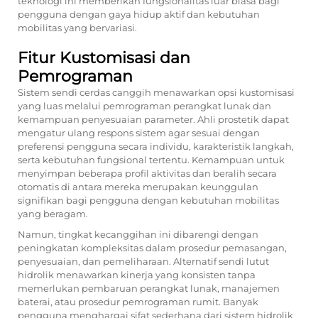
teknologi ini memberikan fungsionalitas luar biasa bagi
pengguna dengan gaya hidup aktif dan kebutuhan
mobilitas yang bervariasi.
Fitur Kustomisasi dan
Pemrograman
Sistem sendi cerdas canggih menawarkan opsi kustomisasi
yang luas melalui pemrograman perangkat lunak dan
kemampuan penyesuaian parameter. Ahli prostetik dapat
mengatur ulang respons sistem agar sesuai dengan
preferensi pengguna secara individu, karakteristik langkah,
serta kebutuhan fungsional tertentu. Kemampuan untuk
menyimpan beberapa profil aktivitas dan beralih secara
otomatis di antara mereka merupakan keunggulan
signifikan bagi pengguna dengan kebutuhan mobilitas
yang beragam.
Namun, tingkat kecanggihan ini dibarengi dengan
peningkatan kompleksitas dalam prosedur pemasangan,
penyesuaian, dan pemeliharaan. Alternatif sendi lutut
hidrolik menawarkan kinerja yang konsisten tanpa
memerlukan pembaruan perangkat lunak, manajemen
baterai, atau prosedur pemrograman rumit. Banyak
pengguna menghargai sifat sederhana dari sistem hidrolik