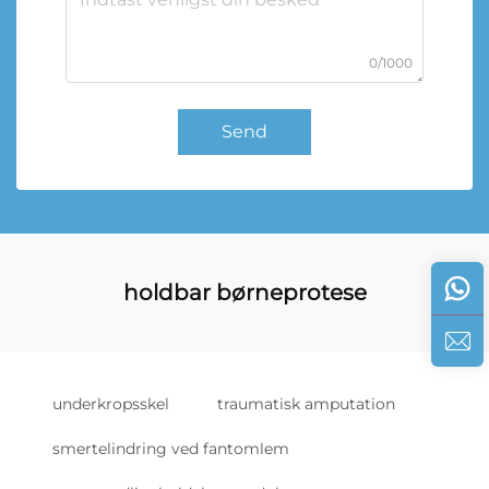
0/1000
Send
holdbar børneprotese
underkropsskel
traumatisk amputation
smertelindring ved fantomlem