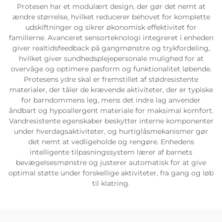
Protesen har et modulært design, der gør det nemt at
ændre størrelse, hvilket reducerer behovet for komplette
udskiftninger og sikrer økonomisk effektivitet for
familierne. Avanceret sensorteknologi integreret i enheden
giver realtidsfeedback på gangmønstre og trykfordeling,
hvilket giver sundhedsplejepersonale mulighed for at
overvåge og optimere pasform og funktionalitet løbende.
Protesens ydre skal er fremstillet af stødresistente
materialer, der tåler de krævende aktiviteter, der er typiske
for barndommens leg, mens det indre lag anvender
åndbart og hypoallergent materiale for maksimal komfort.
Vandresistente egenskaber beskytter interne komponenter
under hverdagsaktiviteter, og hurtiglåsmekanismer gør
det nemt at vedligeholde og rengøre. Enhedens
intelligente tilpasningssystem lærer af barnets
bevægelsesmønstre og justerer automatisk for at give
optimal støtte under forskellige aktiviteter, fra gang og løb
til klatring.