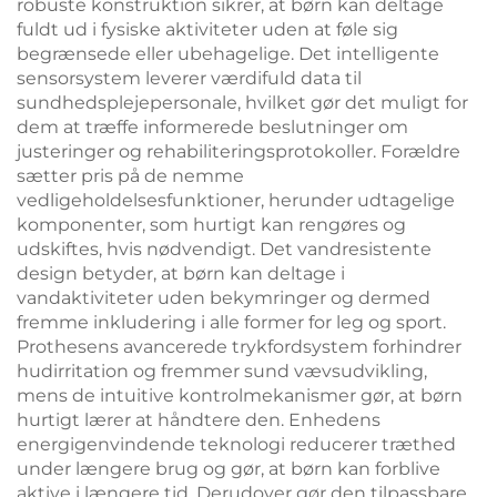
robuste konstruktion sikrer, at børn kan deltage
fuldt ud i fysiske aktiviteter uden at føle sig
begrænsede eller ubehagelige. Det intelligente
sensorsystem leverer værdifuld data til
sundhedsplejepersonale, hvilket gør det muligt for
dem at træffe informerede beslutninger om
justeringer og rehabiliteringsprotokoller. Forældre
sætter pris på de nemme
vedligeholdelsesfunktioner, herunder udtagelige
komponenter, som hurtigt kan rengøres og
udskiftes, hvis nødvendigt. Det vandresistente
design betyder, at børn kan deltage i
vandaktiviteter uden bekymringer og dermed
fremme inkludering i alle former for leg og sport.
Prothesens avancerede trykfordsystem forhindrer
hudirritation og fremmer sund vævsudvikling,
mens de intuitive kontrolmekanismer gør, at børn
hurtigt lærer at håndtere den. Enhedens
energigenvindende teknologi reducerer træthed
under længere brug og gør, at børn kan forblive
aktive i længere tid. Derudover gør den tilpassbare