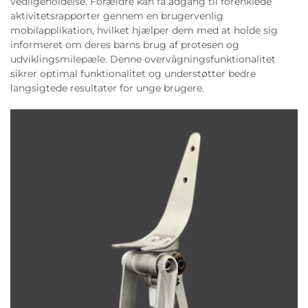
vedligeholdelse. Forældre kan få adgang til forenklede
aktivitetsrapporter gennem en brugervenlig
mobilapplikation, hvilket hjælper dem med at holde sig
informeret om deres barns brug af protesen og
udviklingsmilepæle. Denne overvågningsfunktionalitet
sikrer optimal funktionalitet og understøtter bedre
langsigtede resultater for unge brugere.