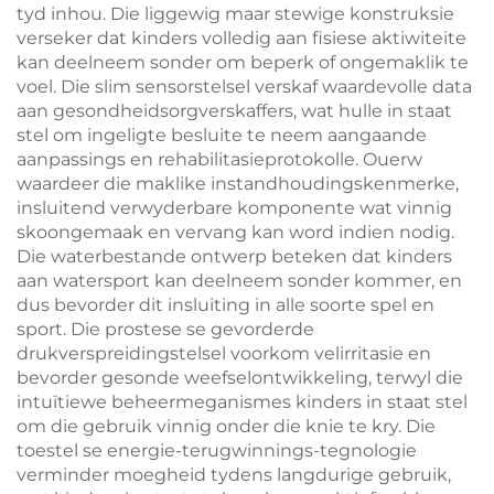
tyd inhou. Die liggewig maar stewige konstruksie
verseker dat kinders volledig aan fisiese aktiwiteite
kan deelneem sonder om beperk of ongemaklik te
voel. Die slim sensorstelsel verskaf waardevolle data
aan gesondheidsorgverskaffers, wat hulle in staat
stel om ingeligte besluite te neem aangaande
aanpassings en rehabilitasieprotokolle. Ouerw
waardeer die maklike instandhoudingskenmerke,
insluitend verwyderbare komponente wat vinnig
skoongemaak en vervang kan word indien nodig.
Die waterbestande ontwerp beteken dat kinders
aan watersport kan deelneem sonder kommer, en
dus bevorder dit insluiting in alle soorte spel en
sport. Die prostese se gevorderde
drukverspreidingstelsel voorkom velirritasie en
bevorder gesonde weefselontwikkeling, terwyl die
intuïtiewe beheermeganismes kinders in staat stel
om die gebruik vinnig onder die knie te kry. Die
toestel se energie-terugwinnings-tegnologie
verminder moegheid tydens langdurige gebruik,