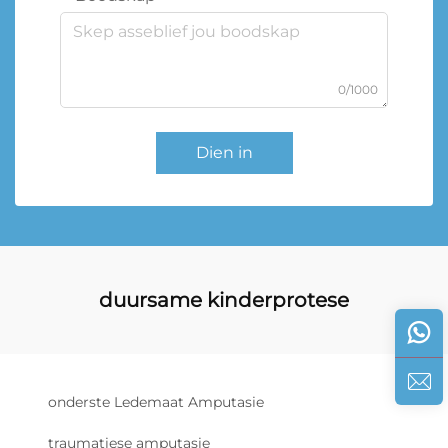
0/1000
Dien in
duursame kinderprotese
onderste Ledemaat Amputasie
traumatiese amputasie