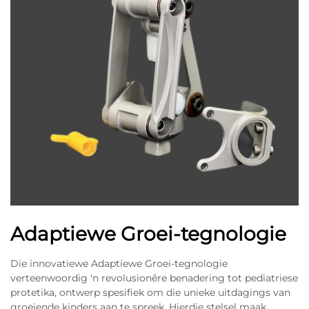
Adaptiewe Groei-tegnologie
Die innovatiewe Adaptiewe Groei-tegnologie
verteenwoordig 'n revolusionêre benadering tot pediatriese
protetika, ontwerp spesifiek om die unieke uitdagings van
groeiende kinders aan te spreek. Hierdie stelsel maak