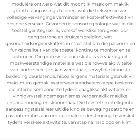
modulêre ontwerp wat dit moontlik maak om maklik
grootte-aanpassings te doen, wat die frekwensie van
volledige vervangings verminder en koste-effektiwiteit vir
gesinne verseker. Gevorderde sensortegnologie wat in die
toestel geïntegreer is, verskaf werklike terugvoer oor
gangpatrone en drukverspreiding, wat
gesondheidsorgverskaffers in staat stel om die pasvorm en
funksionaliteit van die toestel kontinu te monitor en te
optimeer. Die protesis se buiteskulp is vervaardig uit
impakweerstandige materiale wat die rowwe aktiwiteite
van kinderspeletjies kan weerstaan, terwyl die binneste
bekleding deurlatende, hipoallergene materiale gebruik vir
maksimum gemak. Waterweerstandseienskappe beskerm
die interne komponente tydens daaglikse aktiwiteite, en
vinnigvrystellingsmeganismes vergemaklik maklike
instandhouding en skoonmaak. Die toestel se intelligente
aanpassingstelsel leer uit die kind se bewegingspatrone en
pas outomaties aan om optimale ondersteuning te verskaf
tydens verskeie aktiwiteite, van stap na hardloop en klim.