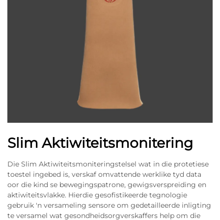
Slim Aktiwiteitsmonitering
Die Slim Aktiwiteitsmoniteringstelsel wat in die protetiese
toestel ingebed is, verskaf omvattende werklike tyd data
oor die kind se bewegingspatrone, gewigsverspreiding en
aktiwiteitsvlakke. Hierdie gesofistikeerde tegnologie
gebruik 'n versameling sensore om gedetailleerde inligting
te versamel wat gesondheidsorgverskaffers help om die