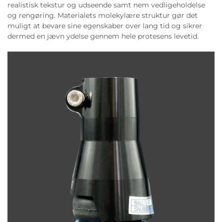
realistisk tekstur og udseende samt nem vedligeholdelse
og rengøring. Materialets molekylære struktur gør det
muligt at bevare sine egenskaber over lang tid og sikrer
dermed en jævn ydelse gennem hele protesens levetid.