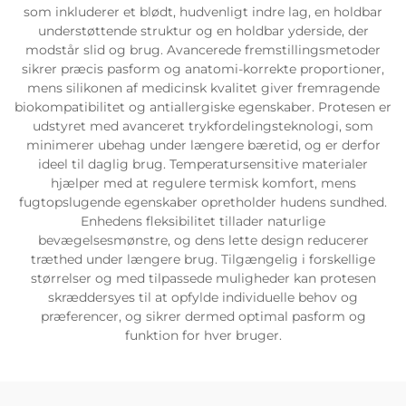
som inkluderer et blødt, hudvenligt indre lag, en holdbar
understøttende struktur og en holdbar yderside, der
modstår slid og brug. Avancerede fremstillingsmetoder
sikrer præcis pasform og anatomi-korrekte proportioner,
mens silikonen af medicinsk kvalitet giver fremragende
biokompatibilitet og antiallergiske egenskaber. Protesen er
udstyret med avanceret trykfordelingsteknologi, som
minimerer ubehag under længere bæretid, og er derfor
ideel til daglig brug. Temperatursensitive materialer
hjælper med at regulere termisk komfort, mens
fugtopslugende egenskaber opretholder hudens sundhed.
Enhedens fleksibilitet tillader naturlige
bevægelsesmønstre, og dens lette design reducerer
træthed under længere brug. Tilgængelig i forskellige
størrelser og med tilpassede muligheder kan protesen
skræddersyes til at opfylde individuelle behov og
præferencer, og sikrer dermed optimal pasform og
funktion for hver bruger.