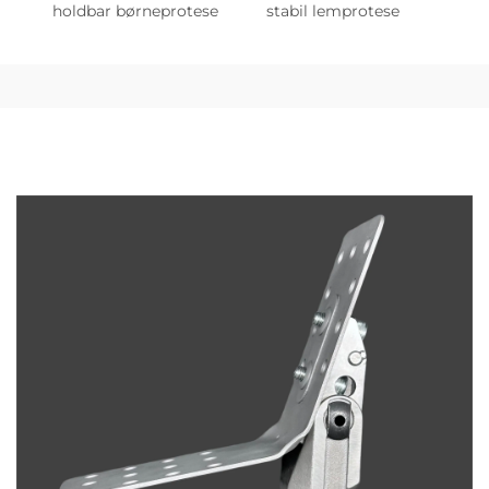
holdbar børneprotese
stabil lemprotese