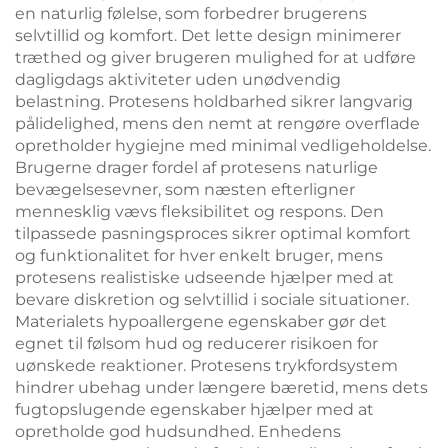
en naturlig følelse, som forbedrer brugerens
selvtillid og komfort. Det lette design minimerer
træthed og giver brugeren mulighed for at udføre
dagligdags aktiviteter uden unødvendig
belastning. Protesens holdbarhed sikrer langvarig
pålidelighed, mens den nemt at rengøre overflade
opretholder hygiejne med minimal vedligeholdelse.
Brugerne drager fordel af protesens naturlige
bevægelsesevner, som næsten efterligner
mennesklig vævs fleksibilitet og respons. Den
tilpassede pasningsproces sikrer optimal komfort
og funktionalitet for hver enkelt bruger, mens
protesens realistiske udseende hjælper med at
bevare diskretion og selvtillid i sociale situationer.
Materialets hypoallergene egenskaber gør det
egnet til følsom hud og reducerer risikoen for
uønskede reaktioner. Protesens trykfordsystem
hindrer ubehag under længere bæretid, mens dets
fugtopslugende egenskaber hjælper med at
opretholde god hudsundhed. Enhedens