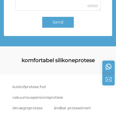
0/1000
Send
komfortabel silikoneprotese
kulstofprotese fod
vakuumsuspensionsprotese
letvægtsprotese
åndbar proteselinert