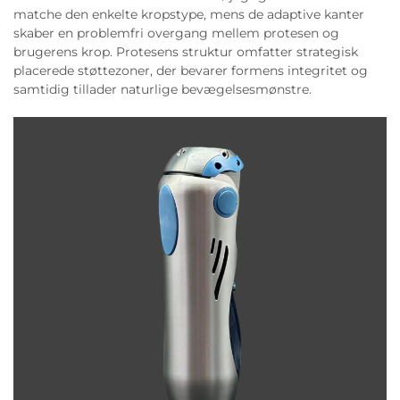
matche den enkelte kropstype, mens de adaptive kanter
skaber en problemfri overgang mellem protesen og
brugerens krop. Protesens struktur omfatter strategisk
placerede støttezoner, der bevarer formens integritet og
samtidig tillader naturlige bevægelsesmønstre.