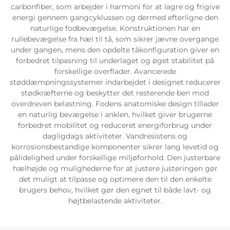
carbonfiber, som arbejder i harmoni for at lagre og frigive
energi gennem gangcyklussen og dermed efterligne den
naturlige fodbevægelse. Konstruktionen har en
rullebevægelse fra hæl til tå, som sikrer jævne overgange
under gangen, mens den opdelte tåkonfiguration giver en
forbedret tilpasning til underlaget og øget stabilitet på
forskellige overflader. Avancerede
støddæmpningssystemer indarbejdet i designet reducerer
stødkræfterne og beskytter det resterende ben mod
overdreven belastning. Fodens anatomiske design tillader
en naturlig bevægelse i anklen, hvilket giver brugerne
forbedret mobilitet og reduceret energiforbrug under
dagligdags aktiviteter. Vandresistens og
korrosionsbestandige komponenter sikrer lang levetid og
pålidelighed under forskellige miljøforhold. Den justerbare
hælhøjde og mulighederne for at justere justeringen gør
det muligt at tilpasse og optimere den til den enkelte
brugers behov, hvilket gør den egnet til både lavt- og
højtbelastende aktiviteter.