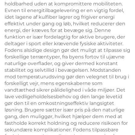
holdbarhed uden at kompromittere mobiliteten.
Evnen til energitilbagelevering er en vigtig fordel,
idet lagene af kulfiber lagrer og frigiver energi
effektivt under gang og løb, hvilket reducerer den
energi, der kræves for at bevæge sig. Denne
funktion er især fordelagtig for aktive brugere, der
deltager i sport eller krævende fysiske aktiviteter.
Fodens alsidige design gør det muligt at tilpasse sig
forskellige terræntyper, fra byens fortov til ujævne
naturlige overflader, og giver dermed konstant
stabilitet og selvtillid i bevægelsen. Modstanden
mod temperaturudsving gør den velegnet til brug i
forskelligt vejr, mens egenskaberne som
vandtæthed sikrer pålidelighed i våde miljøer. Det
lave vedligeholdelsesbehov og den lange levetid
gør den til en omkostningseffektiv langsigtet
løsning. Brugere sætter især pris på den naturlige
gang, den muliggør, hvilket hjælper dem med at
fastholde korrekt holdning og reducere risikoen for
sekundære komplikationer. Fodens tilpassbare