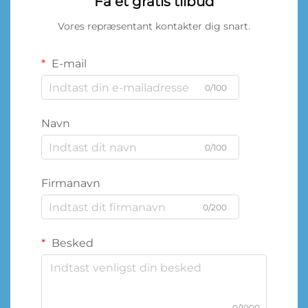
Få et gratis tilbud
Vores repræsentant kontakter dig snart.
E-mail
0/100
Navn
0/100
Firmanavn
0/200
Besked
0/1000