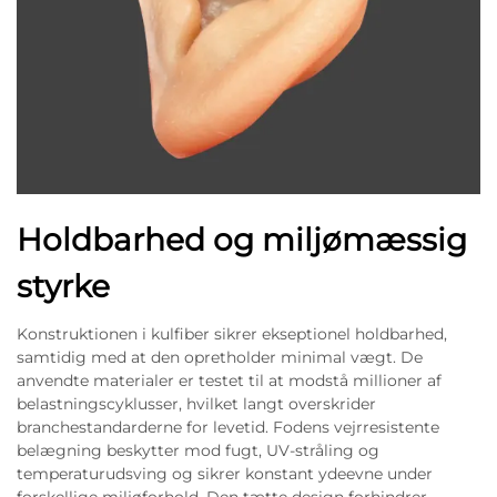
Holdbarhed og miljømæssig
styrke
Konstruktionen i kulfiber sikrer ekseptionel holdbarhed,
samtidig med at den opretholder minimal vægt. De
anvendte materialer er testet til at modstå millioner af
belastningscyklusser, hvilket langt overskrider
branchestandarderne for levetid. Fodens vejrresistente
belægning beskytter mod fugt, UV-stråling og
temperaturudsving og sikrer konstant ydeevne under