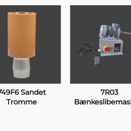
749F6 Sandet
7R03
Tromme
Bænkeslibemas