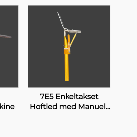
7E5 Enkeltakset
kine
Hoftled med Manuelt
Lås