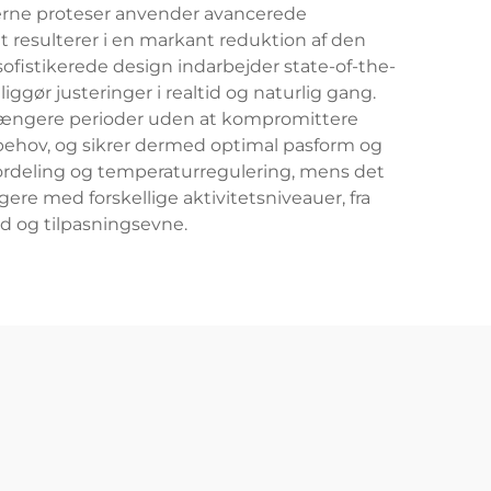
derne proteser anvender avancerede
t resulterer i en markant reduktion af den
ofistikerede design indarbejder state-of-the-
gør justeringer i realtid og naturlig gang.
 længere perioder uden at kompromittere
behov, og sikrer dermed optimal pasform og
kfordeling og temperaturregulering, mens det
re med forskellige aktivitetsniveauer, fra
hed og tilpasningsevne.