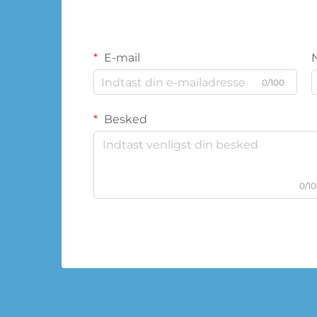
E-mail
0/100
Besked
0/1