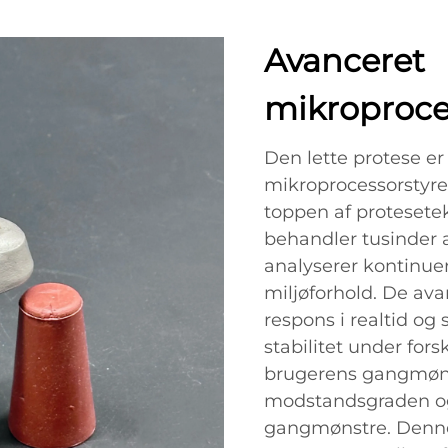
Avanceret
mikroproce
Den lette protese er
mikroprocessorstyre
toppen af protesetek
behandler tusinder 
analyserer kontinue
miljøforhold. De ava
respons i realtid og
stabilitet under fors
brugerens gangmøns
modstandsgraden og s
gangmønstre. Denne 