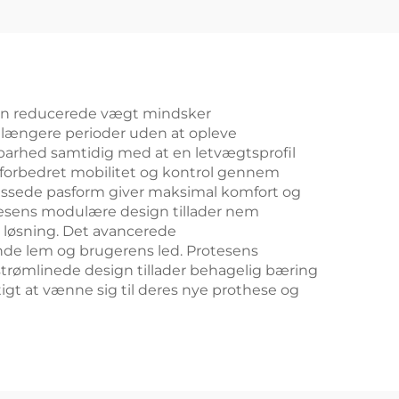
 Den reducerede vægt mindsker
i længere perioder uden at opleve
barhed samtidig med at en letvægtsprofil
 forbedret mobilitet og kontrol gennem
passede pasform giver maksimal komfort og
rotesens modulære design tillader nem
 løsning. Det avancerede
de lem og brugerens led. Protesens
strømlinede design tillader behagelig bæring
igt at vænne sig til deres nye prothese og