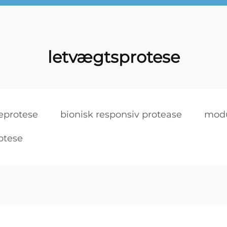
letvægtsprotese
eprotese
bionisk responsiv protease
modu
otese