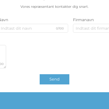
Vores repræsentant kontakter dig snart.
Navn
Firmanavn
0/100
000
Send