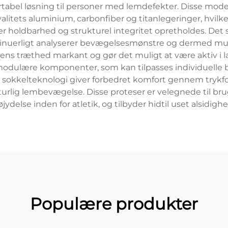
rtabel løsning til personer med lemdefekter. Disse mo
alitets aluminium, carbonfiber og titanlegeringer, hvilke
holdbarhed og strukturel integritet opretholdes. Det s
inuerligt analyserer bevægelsesmønstre og dermed mulig
rens træthed markant og gør det muligt at være aktiv i
 modulære komponenter, som kan tilpasses individuelle 
eret sokkelteknologi giver forbedret komfort gennem try
rlig lembevægelse. Disse proteser er velegnede til bruge
jydelse inden for atletik, og tilbyder hidtil uset alsidig
Populære produkter