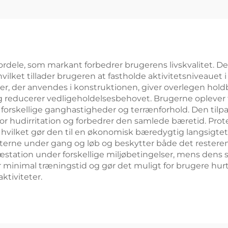
fordele, som markant forbedrer brugerens livskvalitet.
lket tillader brugeren at fastholde aktivitetsniveauet 
r, der anvendes i konstruktionen, giver overlegen hold
og reducerer vedligeholdelsesbehovet. Brugerne oplever
g forskellige ganghastigheder og terrænforhold. Den til
en for hudirritation og forbedrer den samlede bæretid. P
hvilket gør den til en økonomisk bæredygtig langsigtet
ne under gang og løb og beskytter både det resteren
æstation under forskellige miljøbetingelser, mens dens 
r minimal træningstid og gør det muligt for brugere hurt
aktiviteter.