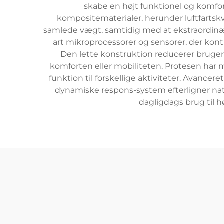
skabe en højt funktionel og komfo
kompositematerialer, herunder luftfartskv
samlede vægt, samtidig med at ekstraordinær 
art mikroprocessorer og sensorer, der kont
Den lette konstruktion reducerer bruge
komforten eller mobiliteten. Protesen har
funktion til forskellige aktiviteter. Avanc
dynamiske respons-system efterligner natu
dagligdags brug til hø