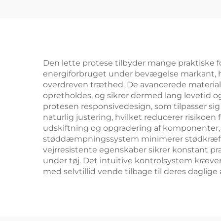
Den lette protese tilbyder mange praktiske 
energiforbruget under bevægelse markant, hvi
overdreven træthed. De avancerede materiale
opretholdes, og sikrer dermed lang levetid 
protesen responsivedesign, som tilpasser si
naturlig justering, hvilket reducerer risiko
udskiftning og opgradering af komponenter, 
støddæmpningssystem minimerer stødkræfter
vejrresistente egenskaber sikrer konstant pr
under tøj. Det intuitive kontrolsystem kræve
med selvtillid vende tilbage til deres daglige 