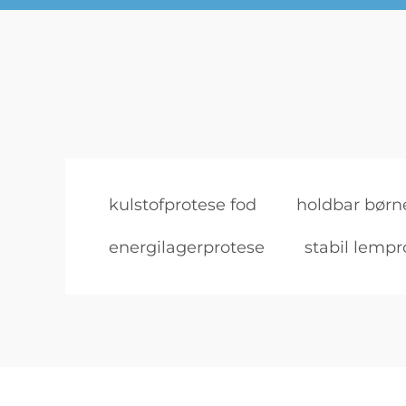
kulstofprotese fod
holdbar børn
energilagerprotese
stabil lempr