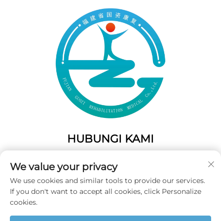
HUBUNGI KAMI
Add: 50 Gaofeng South Lane, Pintu Barat Fuzhou, Fujian,
We value your privacy
Tiongkok
We use cookies and similar tools to provide our services.
Telp:
+86-19859128239
If you don't want to accept all cookies, click Personalize
E-Mail:
[email protected]
cookies.