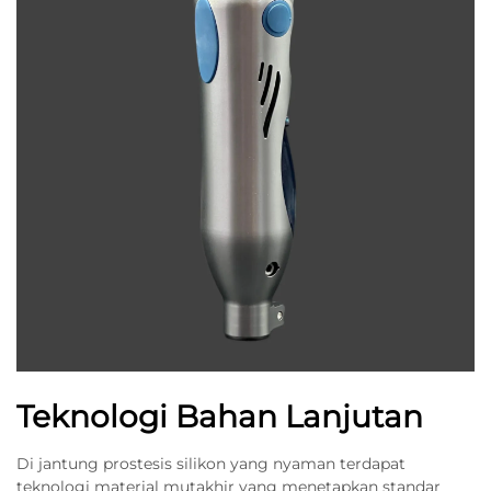
Teknologi Bahan Lanjutan
Di jantung prostesis silikon yang nyaman terdapat
teknologi material mutakhir yang menetapkan standar