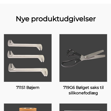
Nye produktudgivelser
711S1 Bøjern
719G6 Bølget saks til
silikonefodlæg