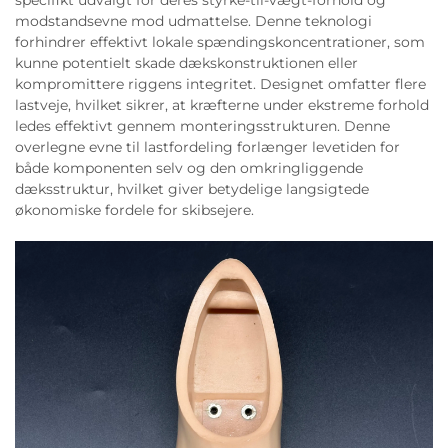
specifikt udvalgt for deres styrke-til-vægt-forhold og
modstandsevne mod udmattelse. Denne teknologi
forhindrer effektivt lokale spændingskoncentrationer, som
kunne potentielt skade dækskonstruktionen eller
kompromittere riggens integritet. Designet omfatter flere
lastveje, hvilket sikrer, at kræfterne under ekstreme forhold
ledes effektivt gennem monteringsstrukturen. Denne
overlegne evne til lastfordeling forlænger levetiden for
både komponenten selv og den omkringliggende
dæksstruktur, hvilket giver betydelige langsigtede
økonomiske fordele for skibsejere.