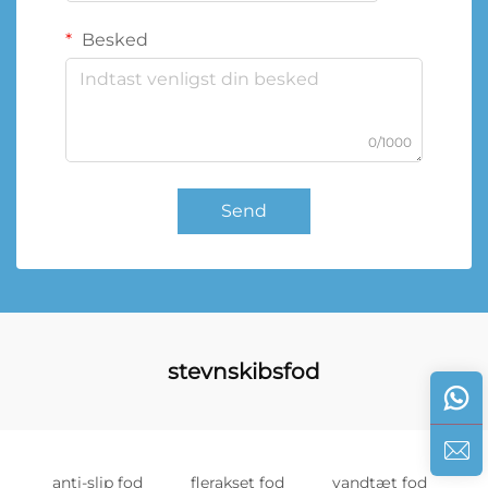
Besked
0/1000
Send
stevnskibsfod
anti-slip fod
flerakset fod
vandtæt fod