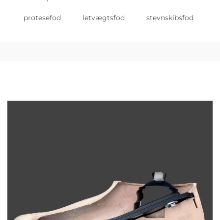
protesefod
letvægtsfod
stevnskibsfod