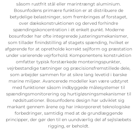
såsom rustfrit stål eller marintrængt aluminium.
Bosunfodens primære funktion er at distribuere de
betydelige belastninger, som frembringes af forstaget,
over dækskonstruktionen og derved forhindre
spændingskoncentration i ét enkelt punkt. Moderne
bosunfoder har ofte integrerede justeringsmekanismer,
som tillader finindstilling af stagets spænding, hvilket er
afgørende for at opretholde korrekt sejlform og præstation
under varierende vejrforhold. Komponentens konstruktion
omfatter typisk forstærkede monteringspunkter,
vejrbestandige tætninger og præcisionsfremstillede dele,
som arbejder sammen for at sikre lang levetid i barske
marine miljøer. Avancerede modeller kan være udstyret
med funktioner såsom indbyggede målesystemer til
spændingsmonitorering og hurtigløsningsmekanismer til
nødsituationer. Bosunfodens design har udviklet sig
markant gennem årene og har inkorporeret teknologiske
forbedringer, samtidig med at de grundlæggende
principper, der gør den til en uundværlig del af sejlslæbets
rigging, er beholdt.