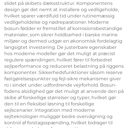
slidet på skibets dæksstruktur. Komponentens
design gør det nemt at installere og vedligeholde,
hvilket sparer værdifuld tid under rutinemæssig
vedligeholdelse og nødreparationer. Moderne
bosun-fødder er fremstillet af korrosionsbestandige
materialer, som sikrer holdbarhed i barske marine
miljøer og dermed udgør en økonomisk fordelagtig
langsigtet investering. De justerbare egenskaber
hos moderne modeller gør det muligt at præcist
regulere spændingen, hvilket fører til forbedret
sejlperformance og reduceret belastning på riggens
komponenter. Sikkerhedsfunktioner såsom reserve
fastgørelsespunkter og fejl-sikre mekanismer giver
ro i sindet under udfordrende vejrforhold. Bosun-
fodens alsidighed gør det muligt at anvende den på
skibe af forskellige størrelser og typer, hvilket gør
den til en fleksibel løsning til forskellige
sejlscenarier. Integration med moderne
sejlteknologier muliggør bedre overvågning og
kontrol af forstagsspænding, hvilket bidrager til