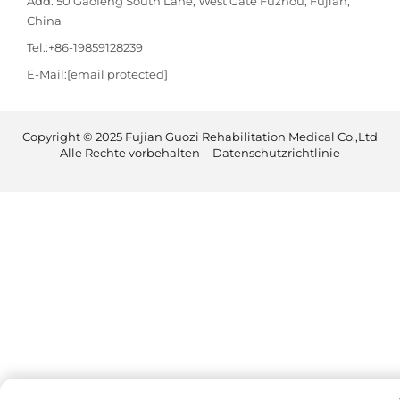
Add: 50 Gaofeng South Lane, West Gate Fuzhou, Fujian,
China
Tel.:
+86-19859128239
E-Mail:
[email protected]
Copyright © 2025 Fujian Guozi Rehabilitation Medical Co.,Ltd
Alle Rechte vorbehalten -
Datenschutzrichtlinie