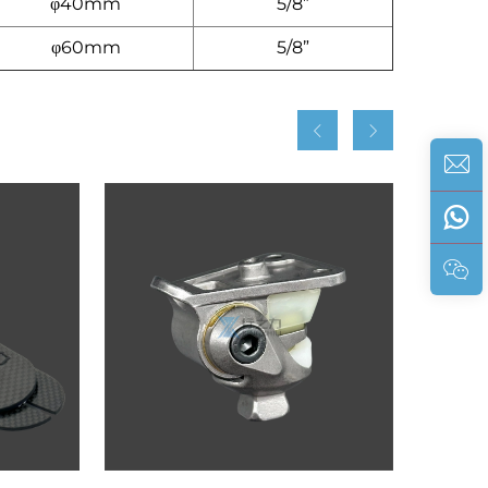
φ40mm
5/8”
φ60mm
5/8”