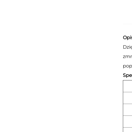
Opi
Dzi
zmn
pop
Spe