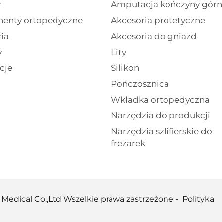
ł
Amputacja kończyny górn
enty ortopedyczne
Akcesoria protetyczne
ia
Akcesoria do gniazd
y
Lity
cje
Silikon
Pończosznica
Wkładka ortopedyczna
Narzędzia do produkcji
Narzędzia szlifierskie do
frezarek
 Medical Co.,Ltd Wszelkie prawa zastrzeżone -
Polityka