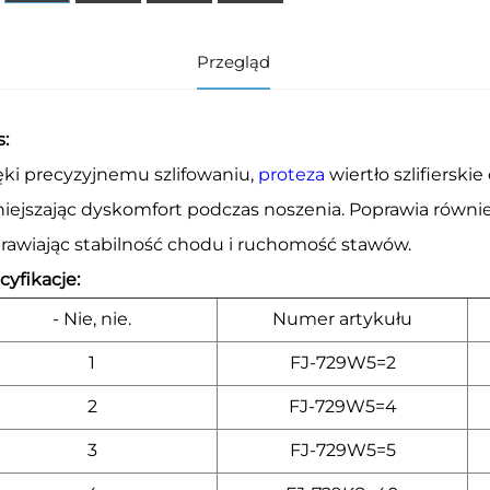
Przegląd
s:
ęki precyzyjnemu szlifowaniu,
proteza
wiertło szlifiersk
iejszając dyskomfort podczas noszenia. Poprawia równie
rawiając stabilność chodu i ruchomość stawów.
cyfikacje:
- Nie, nie.
Numer artykułu
1
FJ-729W5=2
2
FJ-729W5=4
3
FJ-729W5=5