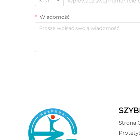
Kod
Wiadomość
SZYBK
Strona 
Protety