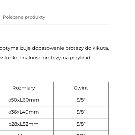
Polecane produkty
ie optymalizuje dopasowanie protezy do kikuta,
ż funkcjonalność protezy, na przykład
Rozmiary
Gwint
φ50xL60mm
5/8”
φ36xL40mm
5/8”
φ28xL82mm
5/8”