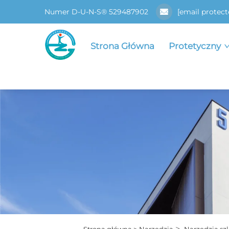
Numer D-U-N-S® 529487902
[email protect
Strona Główna
Protetyczny
>
Strona główna >
Narzędzia
Narzędzia szli