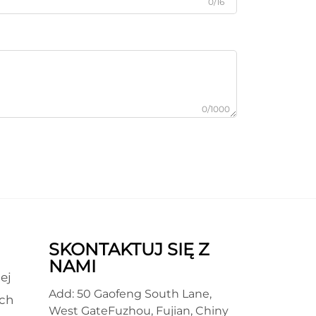
0/16
0/1000
SKONTAKTUJ SIĘ Z
NAMI
ej
Add: 50 Gaofeng South Lane,
ch
West GateFuzhou, Fujian, Chiny