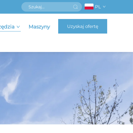
PL
Uzyskaj ofertę
zędzia
Maszyny