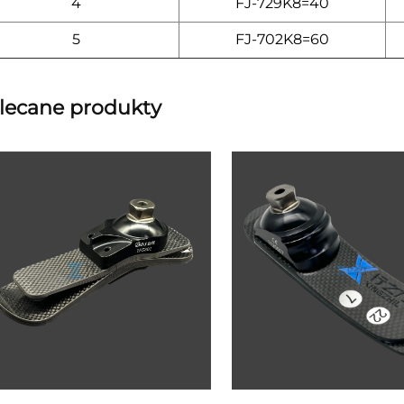
4
FJ-729K8=40
5
FJ-702K8=60
lecane produkty