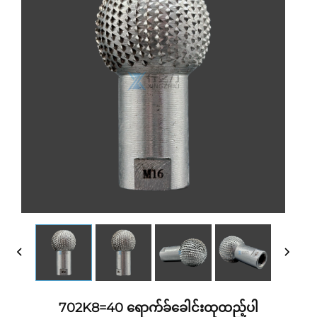
702K8=40 ရောက်ခ်ခေါင်းထုထည့်ပါ