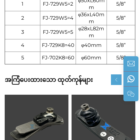
φ50xL60m
1
FJ-729W5=2
5/8”
m
φ36xL40m
2
FJ-729W5=4
5/8”
m
φ28xL82m
3
FJ-729W5=5
5/8”
m
4
FJ-729K8=40
φ40mm
5/8”
5
FJ-702K8=60
φ60mm
5/8”
အကြံပေးထားသော ထုတ်ကုန်များ