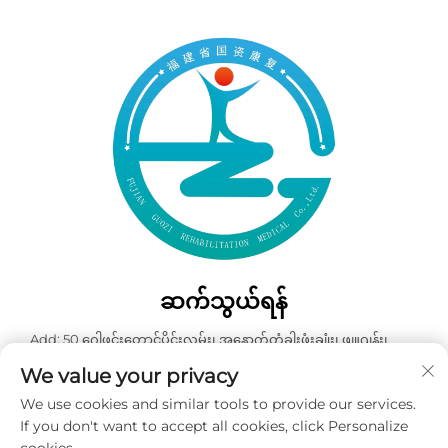
ဆက်သွယ်ရန်
Add: 50 ဂေါဖင်းတောင်ပိုင်းလမ်း၊ အနောက်တံခါးဖုံးချုံး၊ ဖျူဂျန်း၊
တရုတ်နိုင်ငံ
We value your privacy
ဖုန်း:
+86-19859128239
We use cookies and similar tools to provide our services.
အီးမေးလ်:
[email protected]
If you don't want to accept all cookies, click Personalize