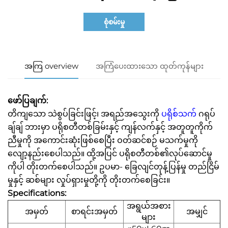
စုံစမ်းမှု
အကြ overview
အကြံပေးထားသော ထုတ်ကုန်များ
ဖော်ပြချက်:
တိကျသော သဲစွပ်ခြင်းဖြင့်၊ အရည်အသွေးကို
ပရိုစ်သက်
ဂရုပ်
ချ်ချ် ဘားမှာ ပရိုစတီတစ်ခြမ်းနှင့် ကျန်လက်နှင့် အတူတူကိုက်
ညီမှုကို အကောင်းဆုံးဖြစ်စေပြီး ဝတ်ဆင်စဉ် မသက်မှုကို
လျော့နည်းစေပါသည်။ ထို့အပြင် ပရိုစတီတစ်၏လုပ်ဆောင်မှု
ကိုပါ တိုးတက်စေပါသည်။ ဥပမာ- ခြေလျင်တုန့်ပြန်မှု တည်ငြိမ်
မှုနှင့် ဆစ်များ လှုပ်ရှားမှုတို့ကို တိုးတက်စေခြင်း။
Specifications:
အရွယ်အစား
အမှတ်
စာရင်းအမှတ်
အမျှင်
များ