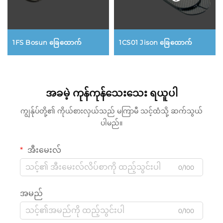
1FS Bosun ခြေထောက်
1CS01 Jison ခြေထောက်
အခမဲ့ ကုန်ကုန်သေးသေး ရယူပါ
ကျွန်ုပ်တို့၏ ကိုယ်စားလှယ်သည် မကြာမီ သင့်ထံသို့ ဆက်သွယ်
ပါမည်။
အီးမေးလ်
0/100
အမည်
0/100