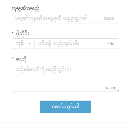
ကုမ္ပဏီအမည်
0/200
မိုဘိုင်း
ကုဒ်
0/16
စာတို
0/1000
စောင်းသွင်းပါ