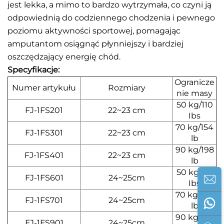
jest lekka, a mimo to bardzo wytrzymała, co czyni ją
odpowiednią do codziennego chodzenia i pewnego
poziomu aktywności sportowej, pomagając
amputantom osiągnąć płynniejszy i bardziej
oszczędzający energię chód.
Specyfikacje:
Ogranicze
Numer artykułu
Rozmiary
nie masy
50 kg/110
FJ-1FS201
22~23 cm
Ibs
70 kg/154
FJ-1FS301
22~23 cm
lb
90 kg/198
FJ-1FS401
22~23 cm
lb
50 kg/110
FJ-1FS601
24~25cm
Ibs
70 kg/154
FJ-1FS701
24~25cm
lb
90 kg/198
FJ-1FS901
24~25cm