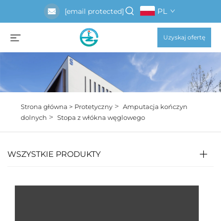
PL
[email protected]
Uzyskaj ofertę
>
Strona główna >
Protetyczny
Amputacja kończyn
>
dolnych
Stopa z włókna węglowego
WSZYSTKIE PRODUKTY