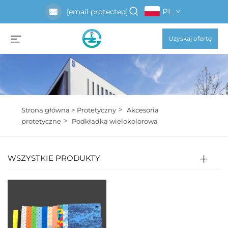
PL
[email protected]
Uzyskaj ofertę
>
Strona główna >
Protetyczny
Akcesoria
>
protetyczne
Podkładka wielokolorowa
WSZYSTKIE PRODUKTY